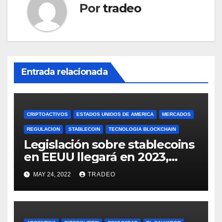
Por
tradeo
Entrada relacionada
CRIPTOACTIVOS
ESTADOS UNIDOS DE AMERICA
MERCADOS
REGULACION
STABLECOIN
TECNOLOGIA BLOCKCHAIN
Legislación sobre stablecoins
en EEUU llegará en 2023,
según Blockchain Association
MAY 24, 2022
TRADEO