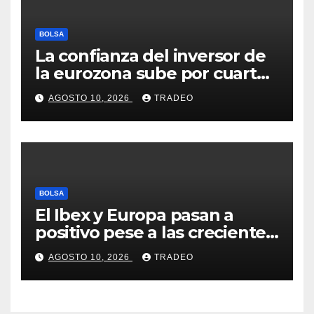
BOLSA
La confianza del inversor de
la eurozona sube por cuarto
mes y se vuelve positiva en
AGOSTO 10, 2026
TRADEO
agosto
BOLSA
El Ibex y Europa pasan a
positivo pese a las crecientes
dudas sobre Oriente Medio
AGOSTO 10, 2026
TRADEO