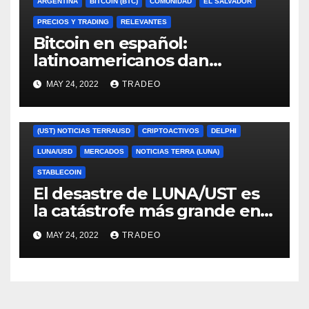
ARGENTINA
BITCOIN (BTC)
COMUNIDAD
EL SALVADOR
PRECIOS Y TRADING
RELEVANTES
Bitcoin en español:
latinoamericanos dan
consejos para enfrentar el
MAY 24, 2022
TRADEO
mercado bajista
(UST) NOTICIAS TERRAUSD
CRIPTOACTIVOS
DELPHI
LUNA/USD
MERCADOS
NOTICIAS TERRA (LUNA)
STABLECOIN
El desastre de LUNA/UST es
la catástrofe más grande en
cripto desde Mt. Gox, señala
MAY 24, 2022
TRADEO
Delphi