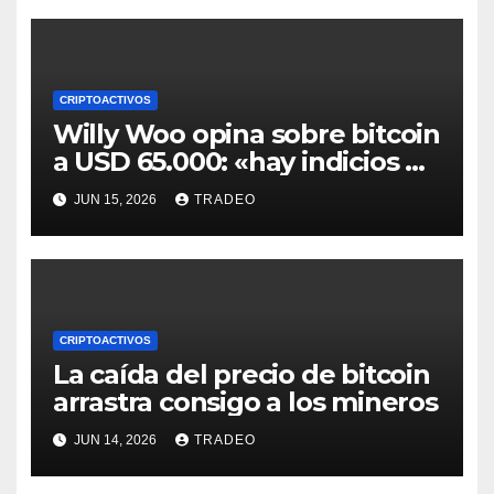
CRIPTOACTIVOS
Willy Woo opina sobre bitcoin
a USD 65.000: «hay indicios de
posible divergencia alcista»
JUN 15, 2026
TRADEO
CRIPTOACTIVOS
La caída del precio de bitcoin
arrastra consigo a los mineros
JUN 14, 2026
TRADEO