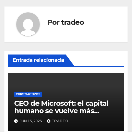
Por
tradeo
Entrada relacionada
CRIPTOACTIVOS
CEO de Microsoft: el capital
humano se vuelve más
valioso a medida que crece la
JUN 15, 2026
TRADEO
IA