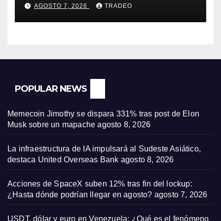
fenómeno “Rockets and
AGOSTO 7, 2026
TRADEO
Feathers”?
POPULAR NEWS
Memecoin Jimothy se dispara 331% tras post de Elon
Musk sobre un mapache
agosto 8, 2026
La infraestructura de IA impulsará al Sudeste Asiático,
destaca United Overseas Bank
agosto 8, 2026
Acciones de SpaceX suben 12% tras fin del lockup:
¿Hasta dónde podrían llegar en agosto?
agosto 7, 2026
USDT, dólar y euro en Venezuela: ¿Qué es el fenómeno