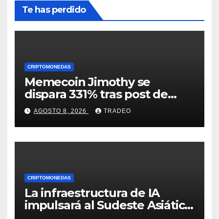
Te has perdido
CRIPTOMONEDAS
Memecoin Jimothy se
dispara 331% tras post de
Elon Musk sobre un
AGOSTO 8, 2026
TRADEO
mapache
CRIPTOMONEDAS
La infraestructura de IA
impulsará al Sudeste Asiático,
destaca United Overseas