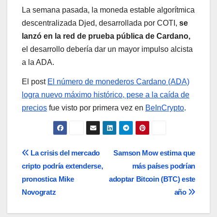
La semana pasada, la moneda estable algorítmica
descentralizada Djed, desarrollada por COTI,
se
lanzó en la red de prueba pública de Cardano,
el desarrollo debería dar un mayor impulso alcista
a la ADA.
El post
El número de monederos Cardano (ADA)
logra nuevo máximo histórico, pese a la caída de
precios
fue visto por primera vez en
BeInCrypto
.
Navegación
La crisis del mercado
Samson Mow estima que
cripto podría extenderse,
más países podrían
de
pronostica Mike
adoptar Bitcoin (BTC) este
entradas
Novogratz
año