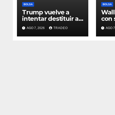
BOLSA
BOLSA
Trump vuelve a
Wall
intentar destituir a
con 
Lisa Cook con
sema
AGO 7, 2026
TRADEO
AGO 7
acusaciones de
desd
fraude hipotecario