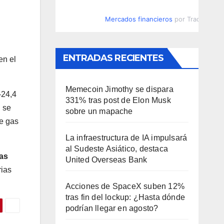
Mercados financieros
por TradingVie
ENTRADAS RECIENTES
en el
Memecoin Jimothy se dispara
-24,4
331% tras post de Elon Musk
 se
sobre un mapache
de gas
La infraestructura de IA impulsará
al Sudeste Asiático, destaca
gas
United Overseas Bank
rias
Acciones de SpaceX suben 12%
tras fin del lockup: ¿Hasta dónde
podrían llegar en agosto?