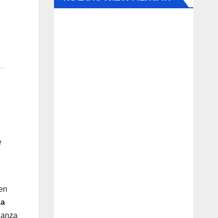
e
 en
na
fianza