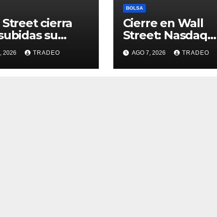
BOLSA
 Street cierra
Cierre en Wall
subidas su
Street: Nasdaq
na más alcista
(+0,28%), S&P 50
, 2026
TRADEO
AGO 7, 2026
TRADEO
e abril
(+0,62%) y Nasd
(+1,30%)