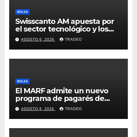
BOLSA
Swisscanto AM apuesta por
el sector tecnológico y los
valores cíclicos para ganar en
AGOSTO 6, 2026
TRADEO
bolsa
BOLSA
El MARF admite un nuevo
programa de pagarés de
Seresco por 20 millones de
AGOSTO 6, 2026
TRADEO
euros