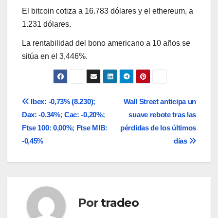
El bitcoin cotiza a 16.783 dólares y el ethereum, a
1.231 dólares.
La rentabilidad del bono americano a 10 años se
sitúa en el 3,446%.
Navegación
Ibex: -0,73% (8.230);
Wall Street anticipa un
Dax: -0,34%; Cac: -0,20%;
suave rebote tras las
de
Ftse 100: 0,00%; Ftse MIB:
pérdidas de los últimos
entradas
-0,45%
días
Por
tradeo