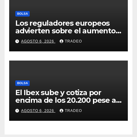
BOLSA
Los reguladores europeos
advierten sobre el aumento
del fraude con criptos tras la
AGOSTO 6, 2026
TRADEO
llegada de MiCA
BOLSA
El Ibex sube y cotiza por
encima de los 20.200 pese al
‘sell off’ de la tecnología
AGOSTO 6, 2026
TRADEO