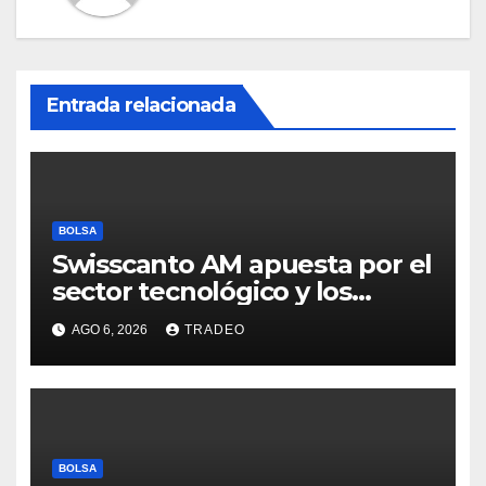
Entrada relacionada
BOLSA
Swisscanto AM apuesta por el
sector tecnológico y los
valores cíclicos para ganar en
AGO 6, 2026
TRADEO
bolsa
BOLSA