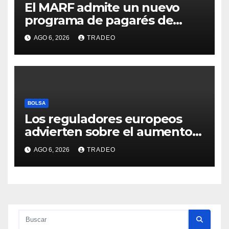
El MARF admite un nuevo
programa de pagarés de
Seresco por 20 millones de
AGO 6, 2026
TRADEO
euros
BOLSA
Los reguladores europeos
advierten sobre el aumento
del fraude con criptos tras la
AGO 6, 2026
TRADEO
llegada de MiCA