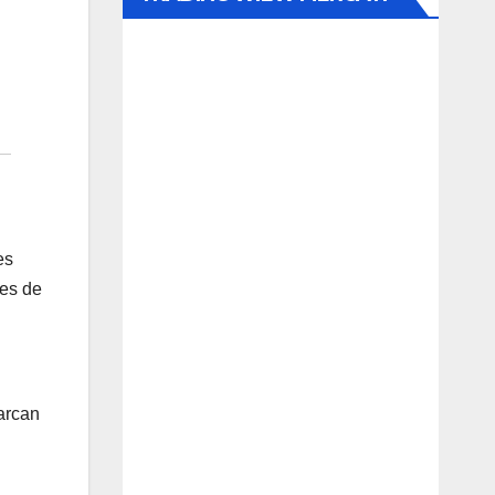
es
res de
barcan