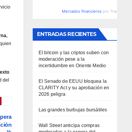
rvicio
Mercados financieros
por TradingVie
ENTRADAS RECIENTES
rna,
 quien
El bitcoin y las criptos suben con
moderación pese a la
incertidumbre en Oriente Medio
exto
d del
El Senado de EEUU bloquea la
CLARITY Act y su aprobación en
2026 peligra
Las grandes burbujas bursátiles
upera
ación
Wall Street anticipa compras
moderadas a la espera del