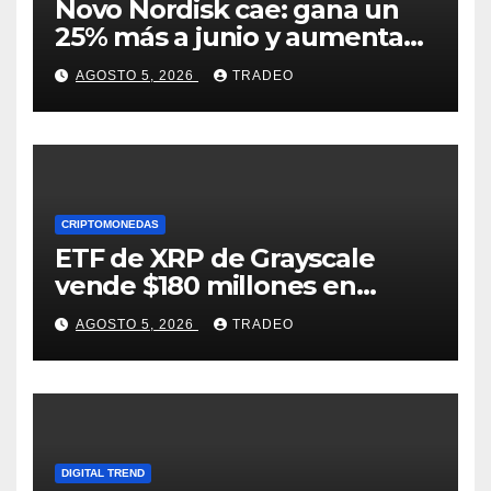
Novo Nordisk cae: gana un
25% más a junio y aumenta
previsiones, pero no
AGOSTO 5, 2026
TRADEO
convence
CRIPTOMONEDAS
ETF de XRP de Grayscale
vende $180 millones en
tokens tras grandes pérdidas
AGOSTO 5, 2026
TRADEO
DIGITAL TREND