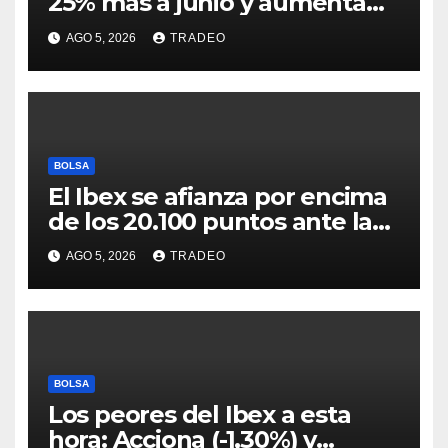
25% más a junio y aumenta
previsiones, pero no
AGO 5, 2026
TRADEO
convence
BOLSA
El Ibex se afianza por encima
de los 20.100 puntos ante las
esperanzas sobre Ormuz
AGO 5, 2026
TRADEO
BOLSA
Los peores del Ibex a esta
hora: Acciona (-1,30%) y