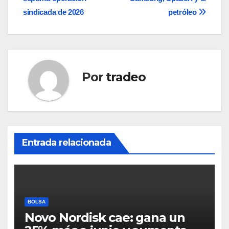
entradas
sindicada de 2026
petróleo
Por
tradeo
Entrada relacionada
BOLSA
Novo Nordisk cae: gana un