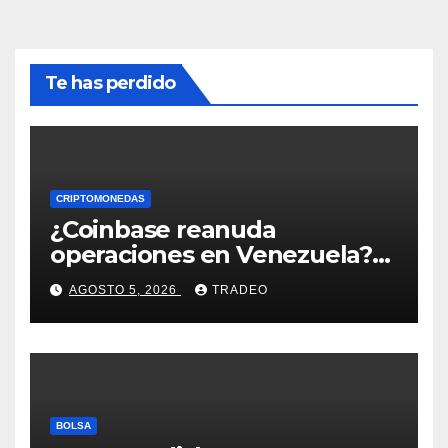
Te has perdido
CRIPTOMONEDAS
¿Coinbase reanuda
operaciones en Venezuela?
Post críptico enciende el
AGOSTO 5, 2026
TRADEO
debate
BOLSA