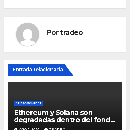
Por
tradeo
Entrada relacionada
CRIPTOMONEDAS
Ethereum y Solana son
degradadas dentro del fondo
de Grayscale
AGO 6, 2026
TRADEO