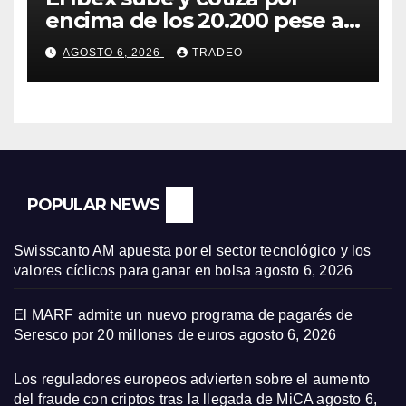
encima de los 20.200 pese al
‘sell off’ de la tecnología
AGOSTO 6, 2026
TRADEO
POPULAR NEWS
Swisscanto AM apuesta por el sector tecnológico y los
valores cíclicos para ganar en bolsa
agosto 6, 2026
El MARF admite un nuevo programa de pagarés de
Seresco por 20 millones de euros
agosto 6, 2026
Los reguladores europeos advierten sobre el aumento
del fraude con criptos tras la llegada de MiCA
agosto 6,