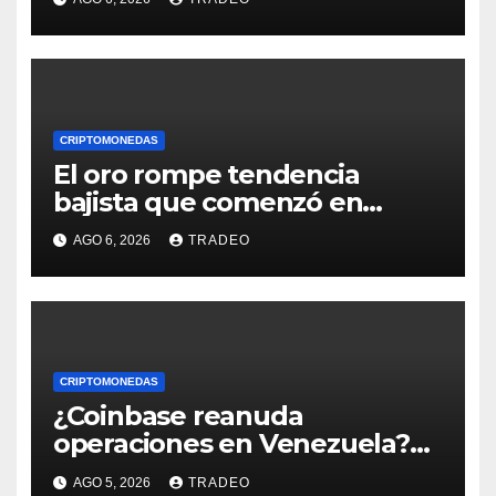
CRIPTOMONEDAS
El oro rompe tendencia
bajista que comenzó en
enero de 2026, ¿qué sigue?
AGO 6, 2026
TRADEO
CRIPTOMONEDAS
¿Coinbase reanuda
operaciones en Venezuela?
Post críptico enciende el
AGO 5, 2026
TRADEO