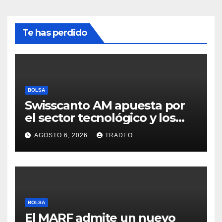
Te has perdido
BOLSA
Swisscanto AM apuesta por
el sector tecnológico y los
valores cíclicos para ganar en
AGOSTO 6, 2026
TRADEO
bolsa
BOLSA
El MARF admite un nuevo