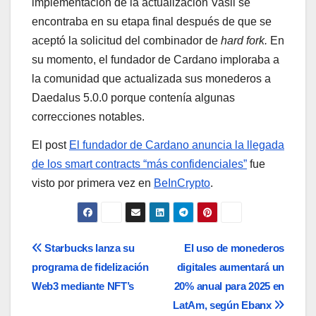
implementación de la actualización Vasil se
encontraba en su etapa final después de que se
aceptó la solicitud del combinador de
hard fork.
En
su momento, el fundador de Cardano imploraba a
la comunidad que actualizada sus monederos a
Daedalus 5.0.0 porque contenía algunas
correcciones notables.
El post
El fundador de Cardano anuncia la llegada
de los smart contracts “más confidenciales”
fue
visto por primera vez en
BeInCrypto
.
Navegación
Starbucks lanza su
El uso de monederos
programa de fidelización
digitales aumentará un
de
Web3 mediante NFT’s
20% anual para 2025 en
entradas
LatAm, según Ebanx