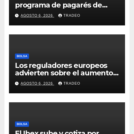
programa de pagarés de
Seresco por 20 millones de
AGOSTO 6, 2026
TRADEO
euros
BOLSA
Los reguladores europeos
advierten sobre el aumento
del fraude con criptos tras la
AGOSTO 6, 2026
TRADEO
llegada de MiCA
BOLSA
El Ibex sube y cotiza por