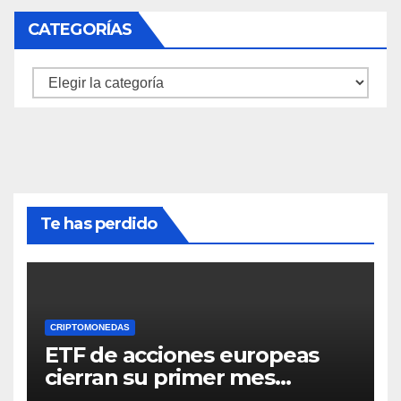
CATEGORÍAS
Categorías
Te has perdido
CRIPTOMONEDAS
ETF de acciones europeas
cierran su primer mes
positivo desde el inicio de la