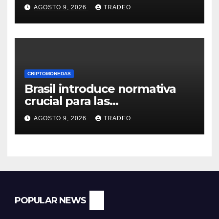
de la próxima semana
AGOSTO 9, 2026
TRADEO
CRIPTOMONEDAS
Brasil introduce normativa
crucial para las
criptomonedas: ¿Llegó el fin
AGOSTO 9, 2026
TRADEO
de las transferencias
instantáneas?
POPULAR NEWS