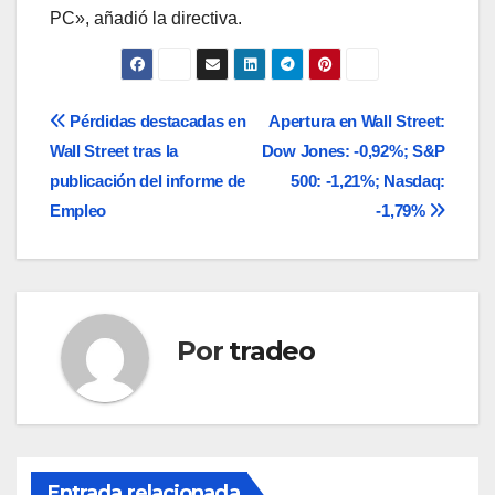
PC», añadió la directiva.
Navegación
Pérdidas destacadas en
Apertura en Wall Street:
Wall Street tras la
Dow Jones: -0,92%; S&P
de
publicación del informe de
500: -1,21%; Nasdaq:
entradas
Empleo
-1,79%
Por
tradeo
Entrada relacionada