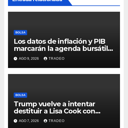
BOLSA
Los datos de inflación y PIB
marcarán la agenda bursátil
de la próxima semana
AGO 9, 2026
TRADEO
BOLSA
Trump vuelve a intentar
destituir a Lisa Cook con
acusaciones de fraude
AGO 7, 2026
TRADEO
hipotecario