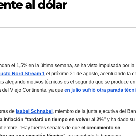
nte al dólar
ndan el 1,5% en la última semana, se ha visto impulsada por la
ducto Nord Stream 1
el próximo 31 de agosto, acentuando la cr
días alegando motivos técnicos es el segundo que se produce en
a del Viejo Continente, ya que
en julio sufrió otra parada técn
abras de
Isabel Schnabel
, miembro de la junta ejecutiva del Ba
la inflación “tardará un tiempo en volver al 2%”
y ha dado su
ptiembre. “Hay fuertes señales de que
el crecimiento se
rar en una recesión técnica
”, ha apuntado la banquera.