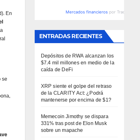
Mercados financieros
por TradingVie
d). En
el
ha
ENTRADAS RECIENTES
ral
Depósitos de RWA alcanzan los
$7.4 mil millones en medio de la
caída de DeFi
o se
XRP siente el golpe del retraso
de la CLARITY Act: ¿Podrá
pona,
mantenerse por encima de $1?
Memecoin Jimothy se dispara
331% tras post de Elon Musk
sobre un mapache
ave