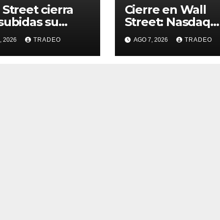
 Street cierra
Cierre en Wall
subidas su
Street: Nasdaq
na más alcista
(+0,28%), S&P 50
, 2026
TRADEO
AGO 7, 2026
TRADEO
e abril
(+0,62%) y Nasd
(+1,30%)