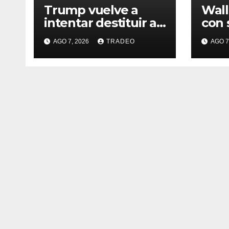
Trump vuelve a
Wall
intentar destituir a
con 
Lisa Cook con
sema
AGO 7, 2026
TRADEO
AGO 7
acusaciones de
desd
fraude hipotecario