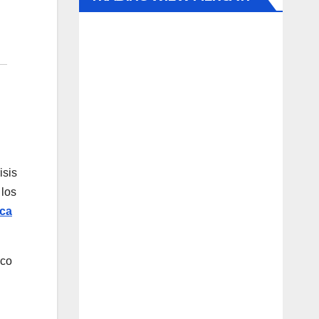
isis
 los
ica
nco