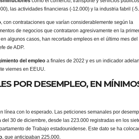
disminuciones
como el comercio, transporte y servicios público
00), las actividades financieras (-12.000) y la industria fabril (-5
o
, con contrataciones que varían considerablemente según la
gmentos de negocios que contrataron agresivamente en la prime
 en algunos casos, han recortado empleos en el último mes del
efe de ADP.
gimiento del empleo
a finales de 2022 y es un indicador adela
ste viernes en EEUU.
LES POR DESEMPLEO, EN MÍNIMO
 línea con lo esperado. Las peticiones semanales por desemp
 del 30 de diciembre, desde las 223.000 registradas en los siet
Departamento de Trabajo estadounidense. Este dato se ha coloc
o
, que anticipaban 225.000.