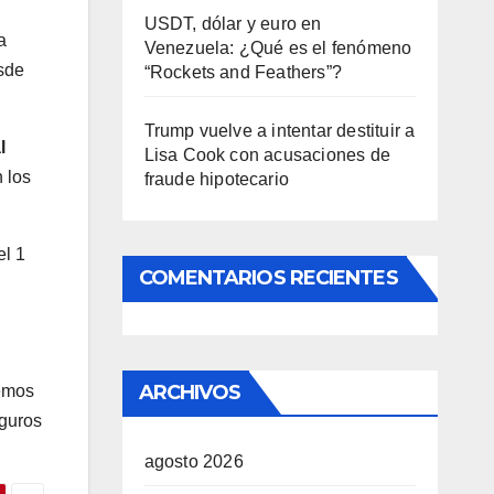
USDT, dólar y euro en
a
Venezuela: ¿Qué es el fenómeno
esde
“Rockets and Feathers”?
Trump vuelve a intentar destituir a
l
Lisa Cook con acusaciones de
 los
fraude hipotecario
el 1
COMENTARIOS RECIENTES
ARCHIVOS
emos
guros
agosto 2026