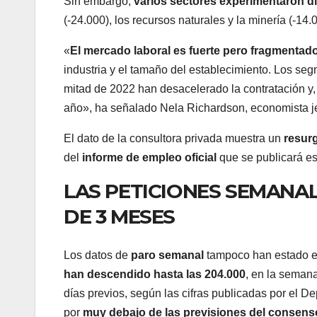
Sin embargo,
varios sectores experimentaron 
(-24.000), los recursos naturales y la minería (-14.0
«
El mercado laboral es fuerte pero fragmentad
industria y el tamaño del establecimiento. Los se
mitad de 2022 han desacelerado la contratación y,
año», ha señalado Nela Richardson, economista j
El dato de la consultora privada muestra un
resur
del
informe de empleo oficial
que se publicará e
LAS PETICIONES SEMANA
DE 3 MESES
Los datos de
paro semanal
tampoco han estado en
han descendido hasta las 204.000
, en la semana
días previos, según las cifras publicadas por el 
por
muy debajo de las previsiones del consens