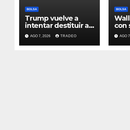
BOLSA
BOLSA
Trump vuelve a
Wall
intentar destituir a
con 
Lisa Cook con
sema
AGO 7, 2026
TRADEO
AGO 7
acusaciones de
desd
fraude hipotecario