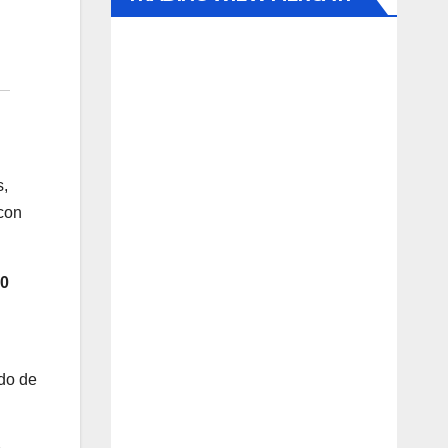
s,
 con
00
ido de