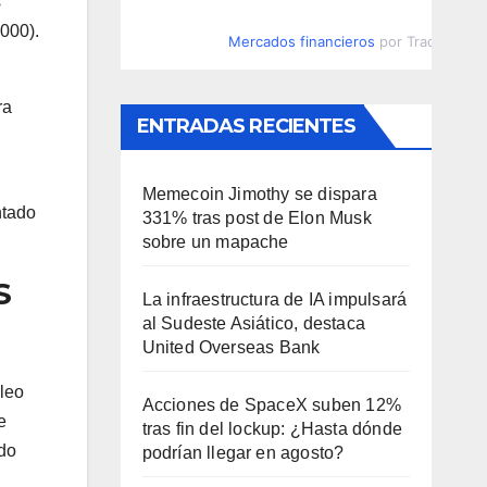
s
.000).
Mercados financieros
por TradingVie
ra
ENTRADAS RECIENTES
Memecoin Jimothy se dispara
ntado
331% tras post de Elon Musk
sobre un mapache
S
La infraestructura de IA impulsará
al Sudeste Asiático, destaca
United Overseas Bank
leo
Acciones de SpaceX suben 12%
e
tras fin del lockup: ¿Hasta dónde
ado
podrían llegar en agosto?