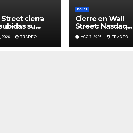
BOLSA
 Street cierra
Cierre en Wall
subidas su
Street: Nasdaq
na más alcista
(+0,28%), S&P 50
, 2026
TRADEO
AGO 7, 2026
TRADEO
e abril
(+0,62%) y Nasd
(+1,30%)