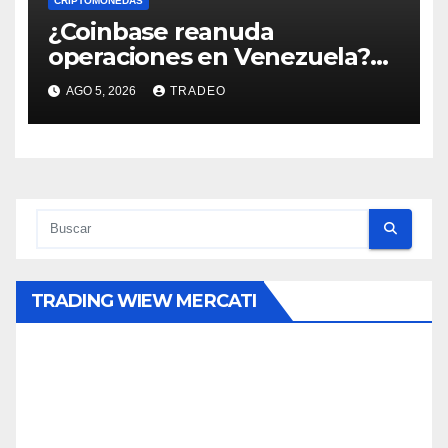
CRIPTOMONEDAS
¿Coinbase reanuda
operaciones en Venezuela?
Post críptico enciende el
AGO 5, 2026
TRADEO
debate
TRADING WIEW MERCATI