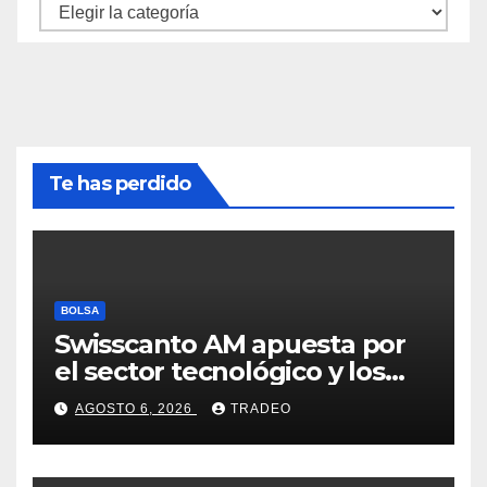
Categorías
Te has perdido
BOLSA
Swisscanto AM apuesta por
el sector tecnológico y los
valores cíclicos para ganar en
AGOSTO 6, 2026
TRADEO
bolsa