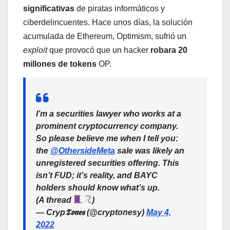
significativas
de piratas informáticos y
ciberdelincuentes. Hace unos días, la solución
acumulada de Ethereum, Optimism, sufrió un
exploit
que provocó que un hacker
robara 20
millones de tokens
OP.
I’m a securities lawyer who works at a
prominent cryptocurrency company.
So please believe me when I tell you:
the
@OthersideMeta
sale was likely an
unregistered securities offering. This
isn’t FUD; it’s reality, and BAYC
holders should know what’s up.
(A thread
)
— Cryp𝕿𝖔𝖓𝖊𝖘 (@cryptonesy)
May 4,
2022