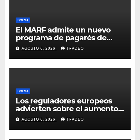
BOLSA
El MARF admite un nuevo
programa de pagarés de
Seresco por 20 millones de
AGOSTO 6, 2026
TRADEO
euros
BOLSA
Los reguladores europeos
advierten sobre el aumento
del fraude con criptos tras la
AGOSTO 6, 2026
TRADEO
llegada de MiCA