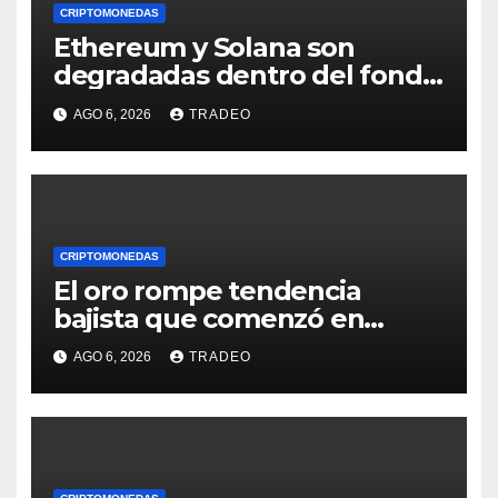
CRIPTOMONEDAS
Ethereum y Solana son
degradadas dentro del fondo
de Grayscale
AGO 6, 2026
TRADEO
CRIPTOMONEDAS
El oro rompe tendencia
bajista que comenzó en
enero de 2026, ¿qué sigue?
AGO 6, 2026
TRADEO