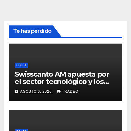
Te has perdido
BOLSA
Swisscanto AM apuesta por
el sector tecnológico y los
valores cíclicos para ganar en
AGOSTO 6, 2026
TRADEO
bolsa