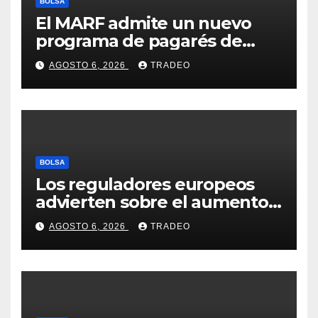
BOLSA
El MARF admite un nuevo
programa de pagarés de
Seresco por 20 millones de
AGOSTO 6, 2026
TRADEO
euros
BOLSA
Los reguladores europeos
advierten sobre el aumento
del fraude con criptos tras la
AGOSTO 6, 2026
TRADEO
llegada de MiCA