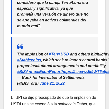
consideró que la pareja Terra/Luna era
especial y significativa, ya que
prometía una versión de dinero que no
se apoyaba en activos colaterales del
mundo real”.
The implosion of
#TerraUSD
and others highlight i
#Stablecoins
, which seek to import central banks’ s
proper institutional arrangements and credibility
#BISAnnualEconReport
https://t.co/wzJk9WT6al
pi
— Bank for International Settlements
(@BIS_org)
June 21, 2022
El BPI se dijo preocupado de que la implosión de
UST/Luna se extendió a la
stablecoin
Tether, que