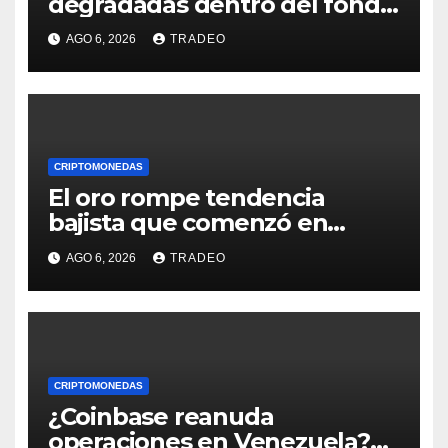
degradadas dentro del fondo
de Grayscale
AGO 6, 2026
TRADEO
CRIPTOMONEDAS
El oro rompe tendencia
bajista que comenzó en
enero de 2026, ¿qué sigue?
AGO 6, 2026
TRADEO
CRIPTOMONEDAS
¿Coinbase reanuda
operaciones en Venezuela?