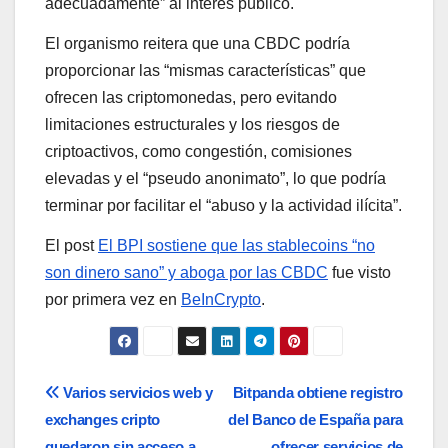
adecuadamente” al interés público.
El organismo reitera que una CBDC podría
proporcionar las “mismas características” que
ofrecen las criptomonedas, pero evitando
limitaciones estructurales y los riesgos de
criptoactivos, como congestión, comisiones
elevadas y el “pseudo anonimato”, lo que podría
terminar por facilitar el “abuso y la actividad ilícita”.
El post
El BPI sostiene que las stablecoins “no
son dinero sano” y aboga por las CBDC
fue visto
por primera vez en
BeInCrypto
.
Navegación
Varios servicios web y
Bitpanda obtiene registro
exchanges cripto
del Banco de España para
de
quedaron sin acceso a
ofrecer servicios de