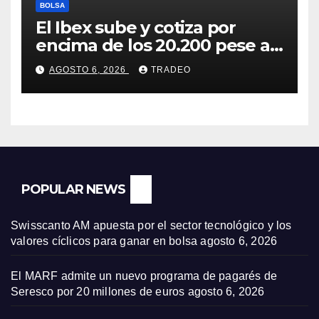
BOLSA
El Ibex sube y cotiza por
encima de los 20.200 pese al
‘sell off’ de la tecnología
AGOSTO 6, 2026
TRADEO
POPULAR NEWS
Swisscanto AM apuesta por el sector tecnológico y los
valores cíclicos para ganar en bolsa
agosto 6, 2026
El MARF admite un nuevo programa de pagarés de
Seresco por 20 millones de euros
agosto 6, 2026