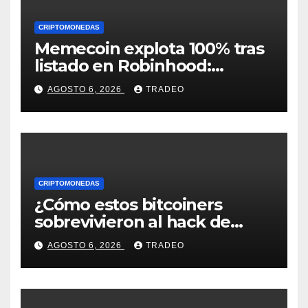
CRIPTOMONEDAS
Memecoin explota 100% tras
listado en Robinhood:
conoce los detalles
AGOSTO 6, 2026
TRADEO
CRIPTOMONEDAS
¿Cómo estos bitcoiners
sobrevivieron al hack de
Coldcard? Un analista
AGOSTO 6, 2026
TRADEO
comparte consejos clave