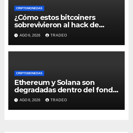
CRIPTOMONEDAS
¿Cómo estos bitcoiners
sobrevivieron al hack de
Coldcard? Un analista
AGO 6, 2026
TRADEO
comparte consejos clave
CRIPTOMONEDAS
Ethereum y Solana son
degradadas dentro del fondo
de Grayscale
AGO 6, 2026
TRADEO