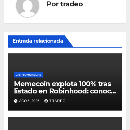
Por
tradeo
Entrada relacionada
CRIPTOMONEDAS
Memecoin explota 100% tras
listado en Robinhood: conoce
los detalles
AGO 6, 2026
TRADEO