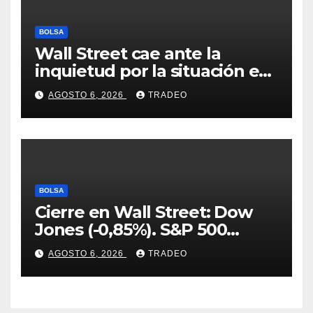
BOLSA
Wall Street cae ante la
inquietud por la situación en
Ormuz
AGOSTO 6, 2026
TRADEO
BOLSA
Cierre en Wall Street: Dow
Jones (-0,85%). S&P 500
(-0,18%) y Nasdaq (-0,06%)
AGOSTO 6, 2026
TRADEO