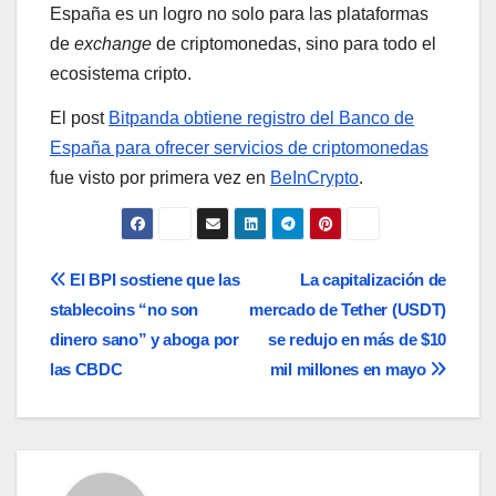
España es un logro no solo para las plataformas
de
exchange
de criptomonedas, sino para todo el
ecosistema cripto.
El post
Bitpanda obtiene registro del Banco de
España para ofrecer servicios de criptomonedas
fue visto por primera vez en
BeInCrypto
.
Navegación
El BPI sostiene que las
La capitalización de
stablecoins “no son
mercado de Tether (USDT)
de
dinero sano” y aboga por
se redujo en más de $10
entradas
las CBDC
mil millones en mayo