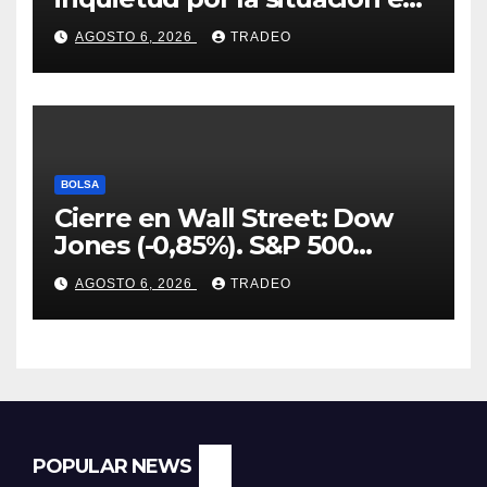
Ormuz
AGOSTO 6, 2026
TRADEO
BOLSA
Cierre en Wall Street: Dow
Jones (-0,85%). S&P 500
(-0,18%) y Nasdaq (-0,06%)
AGOSTO 6, 2026
TRADEO
POPULAR NEWS