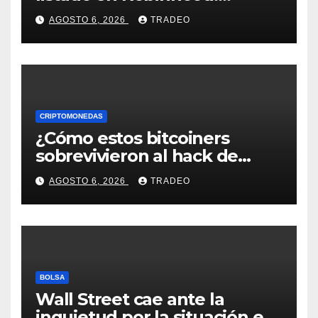
conoce los detalles
AGOSTO 6, 2026
TRADEO
CRIPTOMONEDAS
¿Cómo estos bitcoiners
sobrevivieron al hack de
Coldcard? Un analista
AGOSTO 6, 2026
TRADEO
comparte consejos clave
BOLSA
Wall Street cae ante la
inquietud por la situación en