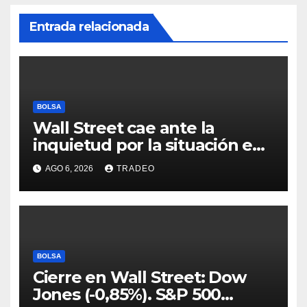
Entrada relacionada
BOLSA
Wall Street cae ante la
inquietud por la situación en
Ormuz
AGO 6, 2026
TRADEO
BOLSA
Cierre en Wall Street: Dow
Jones (-0,85%). S&P 500