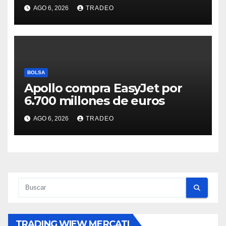
(-0,18%) y Nasdaq (-0,06%)
AGO 6, 2026
TRADEO
BOLSA
Apollo compra EasyJet por
6.700 millones de euros
AGO 6, 2026
TRADEO
TRADING WIEW MERCATI