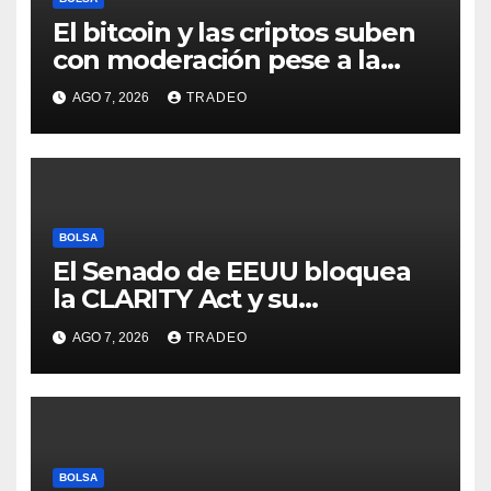
El bitcoin y las criptos suben
con moderación pese a la
incertidumbre en Oriente
AGO 7, 2026
TRADEO
Medio
BOLSA
El Senado de EEUU bloquea
la CLARITY Act y su
aprobación en 2026 peligra
AGO 7, 2026
TRADEO
BOLSA