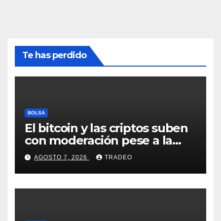
Te has perdido
BOLSA
El bitcoin y las criptos suben
con moderación pese a la
incertidumbre en Oriente
AGOSTO 7, 2026
TRADEO
Medio