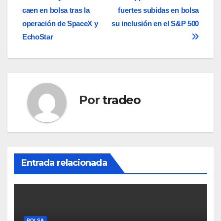
caen en bolsa tras la
fuertes subidas en bolsa
de
operación de SpaceX y
su inclusión en el S&P 500
entradas
EchoStar
Por
tradeo
Entrada relacionada
BOLSA