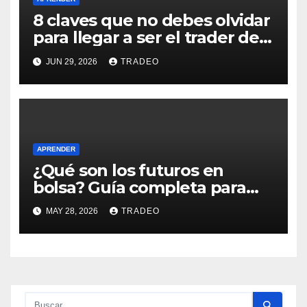
8 claves que no debes olvidar
para llegar a ser el trader de
éxito que deseas
JUN 29, 2026
TRADEO
APRENDER
¿Qué son los futuros en
bolsa? Guía completa para
principiantes
MAY 28, 2026
TRADEO