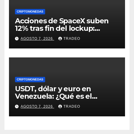
CRIPTOMONEDAS
Acciones de SpaceX suben
12% tras fin del lockup:
¿Hasta dónde podrían llegar
AGOSTO 7, 2026
TRADEO
en agosto?
CRIPTOMONEDAS
USDT, dólar y euro en
Venezuela: ¿Qué es el
fenómeno “Rockets and
AGOSTO 7, 2026
TRADEO
Feathers”?