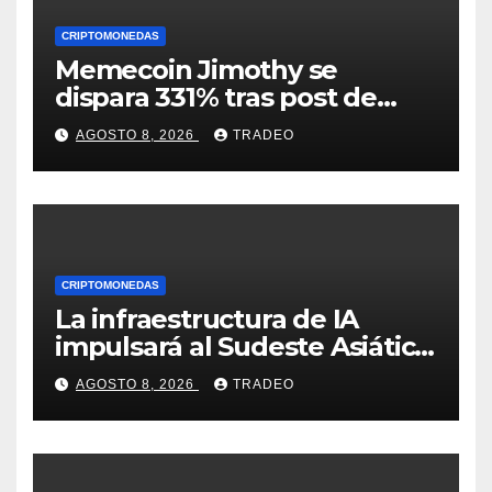
CRIPTOMONEDAS
Memecoin Jimothy se
dispara 331% tras post de
Elon Musk sobre un
AGOSTO 8, 2026
TRADEO
mapache
CRIPTOMONEDAS
La infraestructura de IA
impulsará al Sudeste Asiático,
destaca United Overseas
AGOSTO 8, 2026
TRADEO
Bank