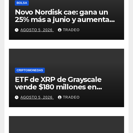
BOLSA
Novo Nordisk cae: gana un
25% más a junio y aumenta
previsiones, pero no
AGOSTO 5, 2026
TRADEO
convence
CRIPTOMONEDAS
ETF de XRP de Grayscale
vende $180 millones en
tokens tras grandes pérdidas
AGOSTO 5, 2026
TRADEO