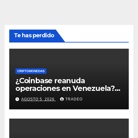
Te has perdido
CRIPTOMONEDAS
¿Coinbase reanuda
operaciones en Venezuela?
Post críptico enciende el
AGOSTO 5, 2026
TRADEO
debate