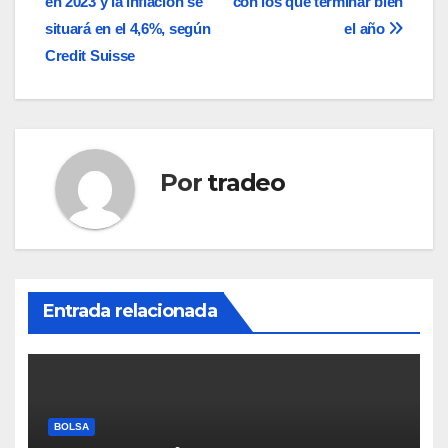
en 2023 y la inflación se
con los que terminar bien
de
situará en el 4,6%, según
el año
entradas
Credit Suisse
Por
tradeo
Entrada relacionada
BOLSA