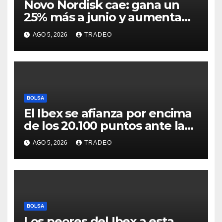
Novo Nordisk cae: gana un
25% más a junio y aumenta
previsiones, pero no
AGO 5, 2026
TRADEO
convence
BOLSA
El Ibex se afianza por encima
de los 20.100 puntos ante las
esperanzas sobre Ormuz
AGO 5, 2026
TRADEO
BOLSA
Los peores del Ibex a esta