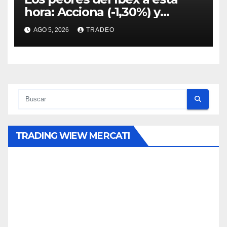
hora: Acciona (-1,30%) y
Acciona Energía (-0,96%)
AGO 5, 2026
TRADEO
TRADING WIEW MERCATI