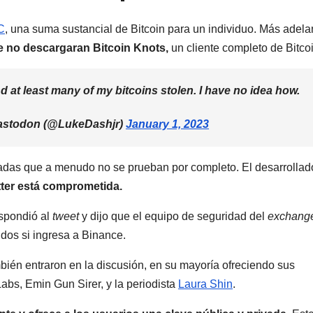
C
, una suma sustancial de Bitcoin para un individuo. Más adela
 no descargaran Bitcoin Knots,
un cliente completo de Bitcoi
at least many of my bitcoins stolen. I have no idea how.
astodon (@LukeDashjr)
January 1, 2023
zadas que a menudo no se prueban por completo. El desarrollad
tter está comprometida.
spondió al
tweet
y dijo que el equipo de seguridad del
exchang
ndos si ingresa a Binance.
ambién entraron en la discusión, en su mayoría ofreciendo sus
abs, Emin Gun Sirer, y la periodista
Laura Shin
.