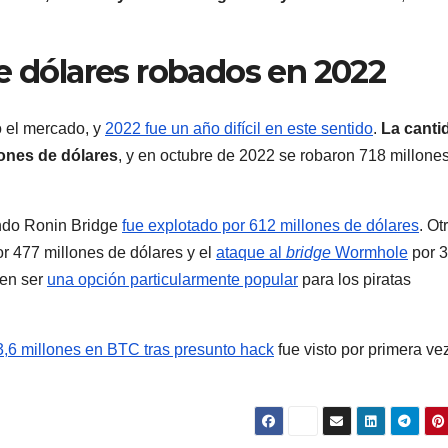
e dólares robados en 2022
 el mercado, y
2022 fue un año difícil en este sentido
.
La canti
lones de dólares
, y en octubre de 2022 se robaron 718 millone
ando Ronin Bridge
fue explotado por 612 millones de dólares
. Ot
r 477 millones de dólares y el
ataque al
bridge
Wormhole
por 
en ser
una opción particularmente popular
para los piratas
3,6 millones en BTC tras presunto hack
fue visto por primera ve