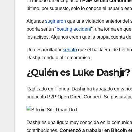
El método de encriptación
PGP se usa comúnmente
último, por supuesto, solo lo conoce el usuario esp
Algunos
sugirieron
que una violación anterior del 
podría ser un “
boating accident
”, una forma en que
los activos. Algunos creen que la propia cuenta de
Un desarrollador
señaló
que el hack era, de hecho,
Dashjr condujo al compromiso.
¿Quién es Luke Dashjr?
Radicado en Florida, Dashjr ha trabajado en vari
protocolo P2P Open Direct Connect. Su postura per
Dashjr es una figura muy conocida en la comunida
contribuciones.
Comenzó a trabajar en Bitcoin e