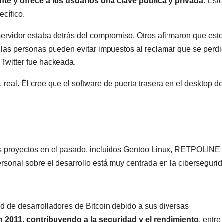
 y ofrece a los usuarios una clave pública y privada
. Est
ecífico.
servidor estaba detrás del compromiso. Otros afirmaron que est
 las personas pueden evitar impuestos al reclamar que se perd
 Twitter fue hackeada.
 real. Él cree que el software de puerta trasera en el desktop d
os proyectos en el pasado, incluidos Gentoo Linux, RETPOLINE 
sonal sobre el desarrollo está muy centrada en la ciberseguri
d de desarrolladores de Bitcoin debido a sus diversas
n 2011, contribuyendo a la seguridad y el rendimiento
, entre