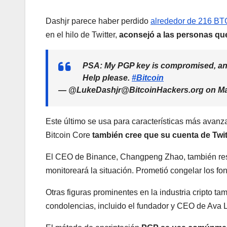
Dashjr parece haber perdido
alrededor de 216 BT
en el hilo de Twitter,
aconsejó a las personas que
PSA: My PGP key is compromised, and 
Help please.
#Bitcoin
— @LukeDashjr@BitcoinHackers.org on M
Este último se usa para características más avan
Bitcoin Core
también cree que su cuenta de Twi
El CEO de Binance, Changpeng Zhao, también re
monitoreará la situación. Prometió congelar los fo
Otras figuras prominentes en la industria cripto t
condolencias, incluido el fundador y CEO de Ava L