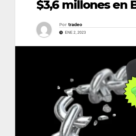
$3,6 millones en 
Por
tradeo
ENE 2, 2023