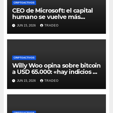
CRIPTOACTIVOS
CEO de Microsoft: el capital
humano se vuelve más
valioso a medida que crece la
JUN 15, 2026
TRADEO
IA
CRIPTOACTIVOS
Willy Woo opina sobre bitcoin
a USD 65.000: «hay indicios de
posible divergencia alcista»
JUN 15, 2026
TRADEO
CRIPTOACTIVOS