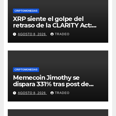
CRIPTOMONEDAS
XRP siente el golpe del
retraso de la CLARITY Act:
¿Podrá mantenerse por
AGOSTO 8, 2026
TRADEO
encima de $1?
CRIPTOMONEDAS
Memecoin Jimothy se
dispara 331% tras post de
Elon Musk sobre un
AGOSTO 8, 2026
TRADEO
mapache