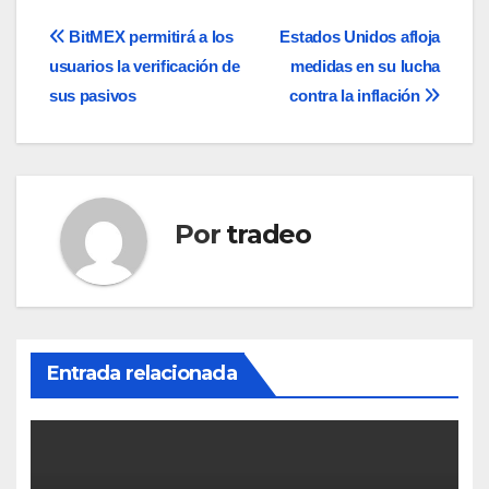
Navegación
BitMEX permitirá a los
Estados Unidos afloja
usuarios la verificación de
medidas en su lucha
de
sus pasivos
contra la inflación
entradas
Por
tradeo
Entrada relacionada