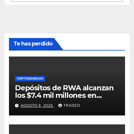
Te has perdido
CRIPTOMONEDAS
Depósitos de RWA alcanzan
los $7.4 mil millones en
medio de la caída de DeFi
AGOSTO 8, 2026
TRADEO