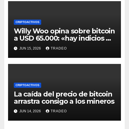
CRIPTOACTIVOS
Willy Woo opina sobre bitcoin
a USD 65.000: «hay indicios de
posible divergencia alcista»
JUN 15, 2026
TRADEO
CRIPTOACTIVOS
La caída del precio de bitcoin
arrastra consigo a los mineros
JUN 14, 2026
TRADEO