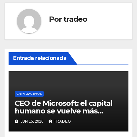
Por
tradeo
Entrada relacionada
CRIPTOACTIVOS
CEO de Microsoft: el capital
humano se vuelve más
valioso a medida que crece la
JUN 15, 2026
TRADEO
IA