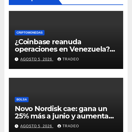
CRIPTOMONEDAS
¿Coinbase reanuda
operaciones en Venezuela?
Post críptico enciende el
AGOSTO 5, 2026
TRADEO
debate
BOLSA
Novo Nordisk cae: gana un
25% más a junio y aumenta
previsiones, pero no
AGOSTO 5, 2026
TRADEO
convence