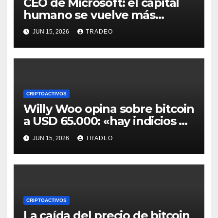
CEO de Microsoft: el capital
humano se vuelve más
valioso a medida que crece la
JUN 15, 2026
TRADEO
IA
CRIPTOACTIVOS
Willy Woo opina sobre bitcoin
a USD 65.000: «hay indicios de
posible divergencia alcista»
JUN 15, 2026
TRADEO
CRIPTOACTIVOS
La caída del precio de bitcoin