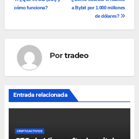
Navegación
cómo funciona?
a Bybit por 1.000 millones
de
de dólares?
entradas
Por
tradeo
Entrada relacionada
CRIPTOACTIVOS