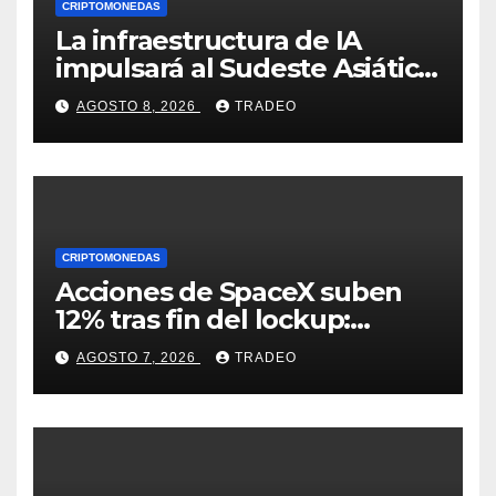
CRIPTOMONEDAS
La infraestructura de IA
impulsará al Sudeste Asiático,
destaca United Overseas
AGOSTO 8, 2026
TRADEO
Bank
CRIPTOMONEDAS
Acciones de SpaceX suben
12% tras fin del lockup:
¿Hasta dónde podrían llegar
AGOSTO 7, 2026
TRADEO
en agosto?