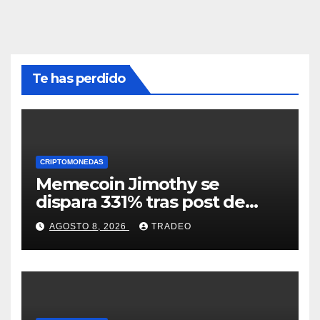
Te has perdido
CRIPTOMONEDAS
Memecoin Jimothy se
dispara 331% tras post de
Elon Musk sobre un
AGOSTO 8, 2026
TRADEO
mapache