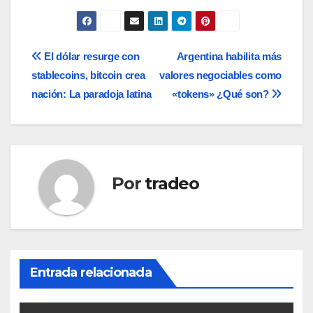
Navegación
El dólar resurge con
Argentina habilita más
stablecoins, bitcoin crea
valores negociables como
de
nación: La paradoja latina
«tokens» ¿Qué son?
entradas
Por
tradeo
Entrada relacionada