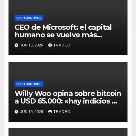
CRIPTOACTIVOS
CEO de Microsoft: el capital
humano se vuelve más
valioso a medida que crece la
JUN 15, 2026
TRADEO
IA
CRIPTOACTIVOS
Willy Woo opina sobre bitcoin
a USD 65.000: «hay indicios de
posible divergencia alcista»
JUN 15, 2026
TRADEO