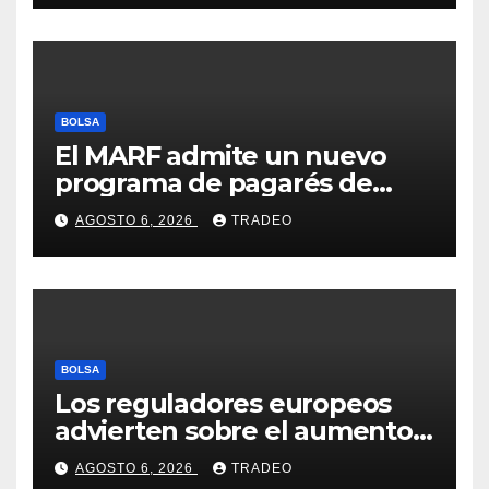
BOLSA
El MARF admite un nuevo
programa de pagarés de
Seresco por 20 millones de
AGOSTO 6, 2026
TRADEO
euros
BOLSA
Los reguladores europeos
advierten sobre el aumento
del fraude con criptos tras la
AGOSTO 6, 2026
TRADEO
llegada de MiCA