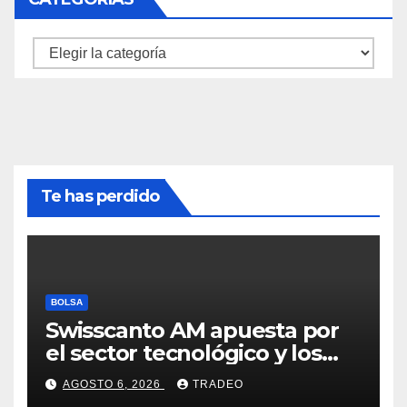
Categorías
Te has perdido
BOLSA
Swisscanto AM apuesta por
el sector tecnológico y los
valores cíclicos para ganar en
AGOSTO 6, 2026
TRADEO
bolsa