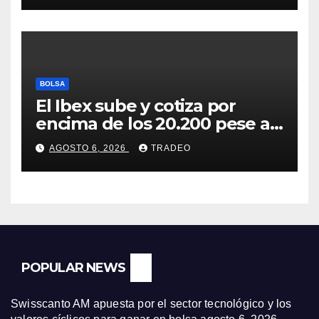
BOLSA
El Ibex sube y cotiza por
encima de los 20.200 pese al
‘sell off’ de la tecnología
AGOSTO 6, 2026
TRADEO
POPULAR NEWS
Swisscanto AM apuesta por el sector tecnológico y los