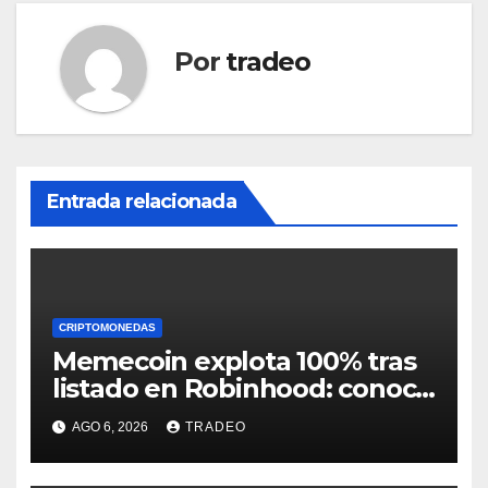
Por
tradeo
Entrada relacionada
CRIPTOMONEDAS
Memecoin explota 100% tras
listado en Robinhood: conoce
los detalles
AGO 6, 2026
TRADEO