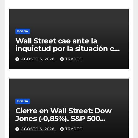
BOLSA
Wall Street cae ante la
inquietud por la situación en
Ormuz
AGOSTO 6, 2026
TRADEO
BOLSA
Cierre en Wall Street: Dow
Jones (-0,85%). S&P 500
(-0,18%) y Nasdaq (-0,06%)
AGOSTO 6, 2026
TRADEO