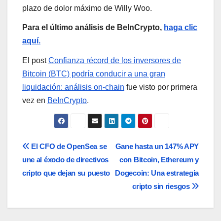
plazo de dolor máximo de Willy Woo.
Para el último análisis de BeInCrypto,
haga clic
aquí.
El post
Confianza récord de los inversores de
Bitcoin (BTC) podría conducir a una gran
liquidación: análisis on-chain
fue visto por primera
vez en
BeInCrypto
.
Navegación
El CFO de OpenSea se
Gane hasta un 147% APY
une al éxodo de directivos
con Bitcoin, Ethereum y
de
cripto que dejan su puesto
Dogecoin: Una estrategia
entradas
cripto sin riesgos