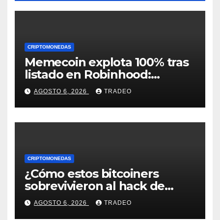
CRIPTOMONEDAS
Memecoin explota 100% tras
listado en Robinhood:
conoce los detalles
AGOSTO 6, 2026
TRADEO
CRIPTOMONEDAS
¿Cómo estos bitcoiners
sobrevivieron al hack de
Coldcard? Un analista
AGOSTO 6, 2026
TRADEO
comparte consejos clave