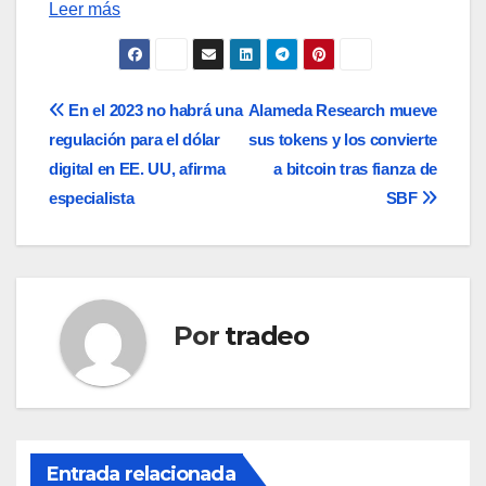
Leer más
Navegación
En el 2023 no habrá una
Alameda Research mueve
regulación para el dólar
sus tokens y los convierte
de
digital en EE. UU, afirma
a bitcoin tras fianza de
entradas
especialista
SBF
Por
tradeo
Entrada relacionada