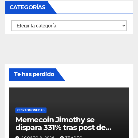
CATEGORÍAS
Categorías
Te has perdido
CRIPTOMONEDAS
Memecoin Jimothy se
dispara 331% tras post de
Elon Musk sobre un