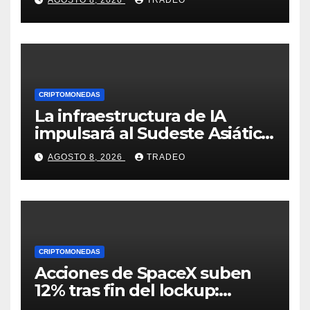
AGOSTO 8, 2026
TRADEO
mapache
CRIPTOMONEDAS
La infraestructura de IA
impulsará al Sudeste Asiático,
destaca United Overseas
AGOSTO 8, 2026
TRADEO
Bank
CRIPTOMONEDAS
Acciones de SpaceX suben
12% tras fin del lockup:
¿Hasta dónde podrían llegar