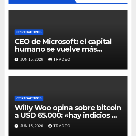
CRIPTOACTIVOS
CEO de Microsoft: el capital
humano se vuelve más
valioso a medida que crece la
JUN 15, 2026
TRADEO
IA
CRIPTOACTIVOS
Willy Woo opina sobre bitcoin
a USD 65.000: «hay indicios de
posible divergencia alcista»
JUN 15, 2026
TRADEO