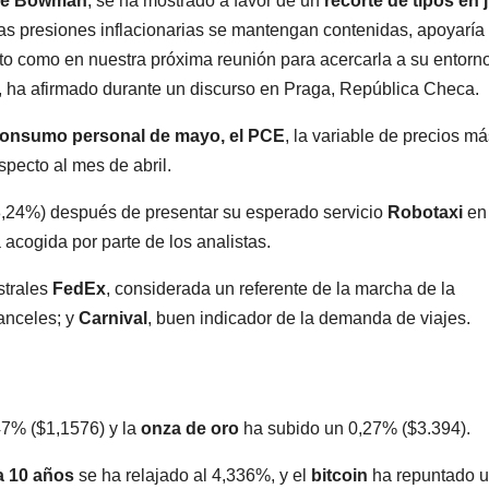
lle Bowman
, se ha mostrado a favor de un
recorte de tipos en j
las presiones inflacionarias se mantengan contenidas, apoyaría 
nto como en nuestra próxima reunión para acercarla a su entorn
, ha afirmado durante un discurso en Praga, República Checa.
 consumo personal de mayo, el PCE
, la variable de precios m
specto al mes de abril.
8,24%) después de presentar su esperado servicio
Robotaxi
en 
acogida por parte de los analistas.
strales
FedEx
, considerada un referente de la marcha de la
anceles; y
Carnival
, buen indicador de la demanda de viajes.
47% ($1,1576) y la
onza de oro
ha subido un 0,27% ($3.394).
a 10 años
se ha relajado al 4,336%, y el
bitcoin
ha repuntado 