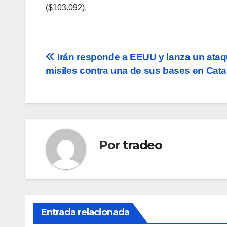
($103.092).
Navegación
Irán responde a EEUU y lanza un ata
misiles contra una de sus bases en Cata
de
entradas
Por
tradeo
Entrada relacionada