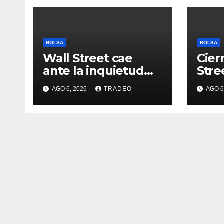
BOLSA
BOLSA
Wall Street cae
Cier
ante la inquietud
Stre
por la situación en
(-0,
AGO 6, 2026
TRADEO
AGO 6
Ormuz
(-0,
(-0,