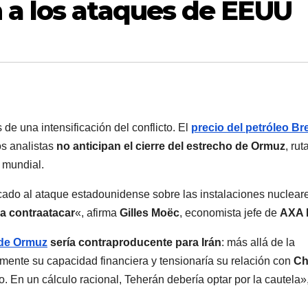
 a los ataques de EEUU
de una intensificación del conflicto. El
precio del petróleo Br
os analistas
no anticipan el cierre del estrecho de Ormuz
, rut
o mundial.
rcado al ataque estadounidense sobre las instalaciones nuclear
a contraatacar
«, afirma
Gilles Moëc
, economista jefe de
AXA 
 de Ormuz
sería contraproducente para Irán
: más allá de la
camente su capacidad financiera y tensionaría su relación con
Ch
 En un cálculo racional, Teherán debería optar por la cautela»