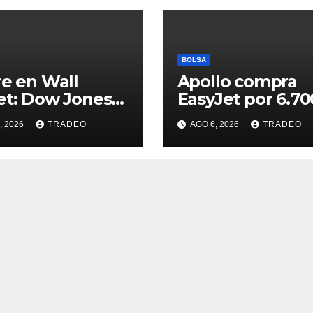
BOLSA
re en Wall
Apollo compra
et: Dow Jones
EasyJet por 6.70
85%). S&P 500
millones de eur
, 2026
TRADEO
AGO 6, 2026
TRADEO
18%) y Nasdaq
06%)