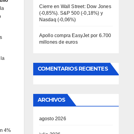
ulio
Cierre en Wall Street: Dow Jones
la
(-0,85%). S&P 500 (-0,18%) y
o
Nasdaq (-0,06%)
Apollo compra EasyJet por 6.700
ás
millones de euros
la
COMENTARIOS RECIENTES
ARCHIVOS
agosto 2026
un 4%