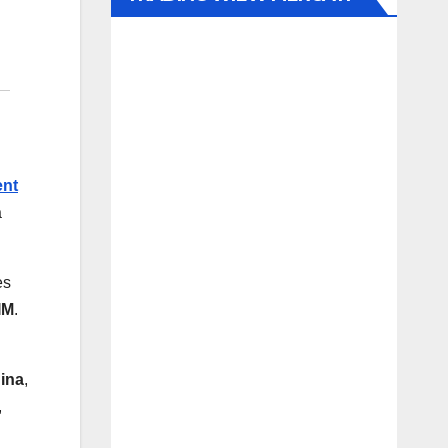
ent
a
es
IM
.
ina
,
,