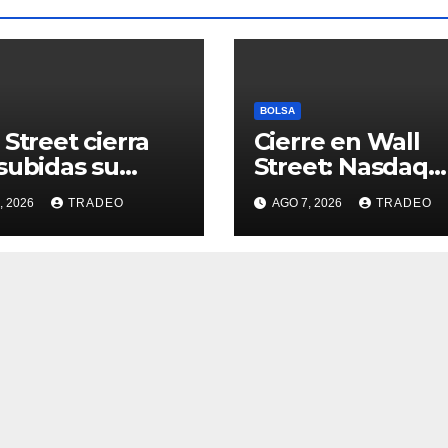
BOLSA
 Street cierra
Cierre en Wall
subidas su
Street: Nasdaq
na más alcista
(+0,28%), S&P 50
, 2026
TRADEO
AGO 7, 2026
TRADEO
e abril
(+0,62%) y Nasd
(+1,30%)