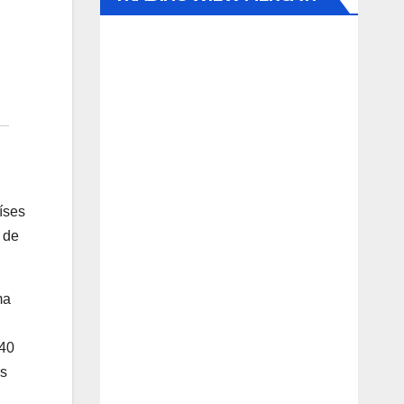
íses
 de
ma
 40
os