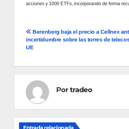
acciones y 1000 ETFs, incorporando de forma recu
Navegación
Berenberg baja el precio a Cellnex ant
incertidumbre sobre las torres de telecos
de
UE
entradas
Por
tradeo
Entrada relacionada