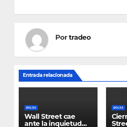
entradas
Por
tradeo
Entrada relacionada
BOLSA
BOLSA
Wall Street cae
Cier
ante la inquietud
Stre