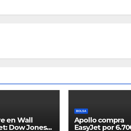
BOLSA
re en Wall
Apollo compra
et: Dow Jones
EasyJet por 6.70