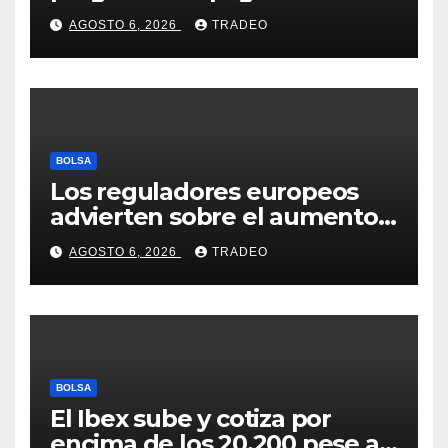
Seresco por 20 millones de
AGOSTO 6, 2026
TRADEO
euros
BOLSA
Los reguladores europeos
advierten sobre el aumento
del fraude con criptos tras la
AGOSTO 6, 2026
TRADEO
llegada de MiCA
BOLSA
El Ibex sube y cotiza por
encima de los 20.200 pese al