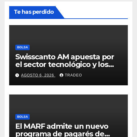
Te has perdido
BOLSA
Swisscanto AM apuesta por
el sector tecnológico y los
valores cíclicos para ganar en
AGOSTO 6, 2026
TRADEO
bolsa
BOLSA
El MARF admite un nuevo
programa de pagarés de