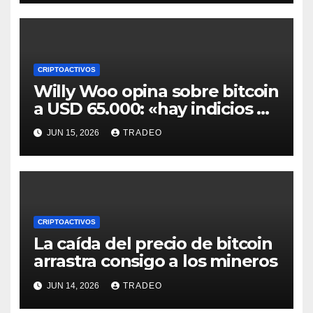
CRIPTOACTIVOS
Willy Woo opina sobre bitcoin
a USD 65.000: «hay indicios de
posible divergencia alcista»
JUN 15, 2026
TRADEO
CRIPTOACTIVOS
La caída del precio de bitcoin
arrastra consigo a los mineros
JUN 14, 2026
TRADEO