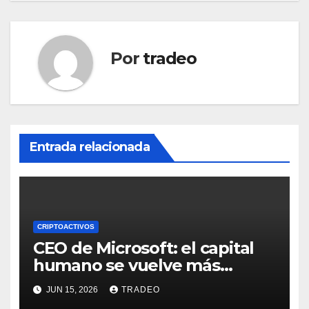
Por
tradeo
Entrada relacionada
CRIPTOACTIVOS
CEO de Microsoft: el capital
humano se vuelve más
valioso a medida que crece la
JUN 15, 2026
TRADEO
IA