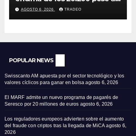
‘sell off’ de la tecnología
AGOSTO 6, 2026
TRADEO
POPULAR NEWS
Swisscanto AM apuesta por el sector tecnológico y los
valores cíclicos para ganar en bolsa
agosto 6, 2026
El MARF admite un nuevo programa de pagarés de
Seresco por 20 millones de euros
agosto 6, 2026
Los reguladores europeos advierten sobre el aumento
del fraude con criptos tras la llegada de MiCA
agosto 6,
2026