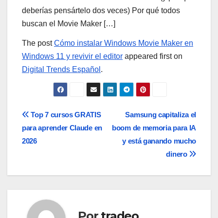
deberías pensártelo dos veces) Por qué todos
buscan el Movie Maker […]
The post
Cómo instalar Windows Movie Maker en
Windows 11 y revivir el editor
appeared first on
Digital Trends Español
.
Navegación
Top 7 cursos GRATIS
Samsung capitaliza el
para aprender Claude en
boom de memoria para IA
de
2026
y está ganando mucho
entradas
dinero
Por
tradeo