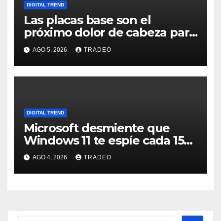
DIGITAL TREND
Las placas base son el
próximo dolor de cabeza para
los usuarios
AGO 5, 2026
TRADEO
DIGITAL TREND
Microsoft desmiente que
Windows 11 te espíe cada 15
minutos
AGO 4, 2026
TRADEO