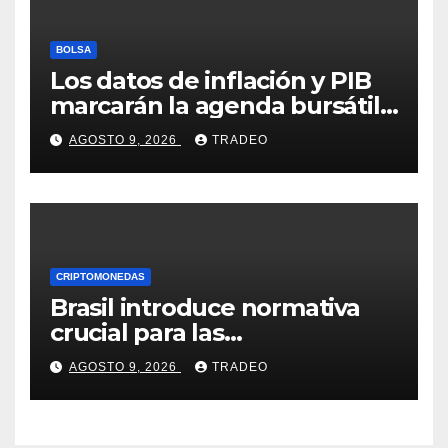
BOLSA
Los datos de inflación y PIB
marcarán la agenda bursátil
de la próxima semana
AGOSTO 9, 2026
TRADEO
CRIPTOMONEDAS
Brasil introduce normativa
crucial para las
criptomonedas: ¿Llegó el fin
AGOSTO 9, 2026
TRADEO
de las transferencias
instantáneas?