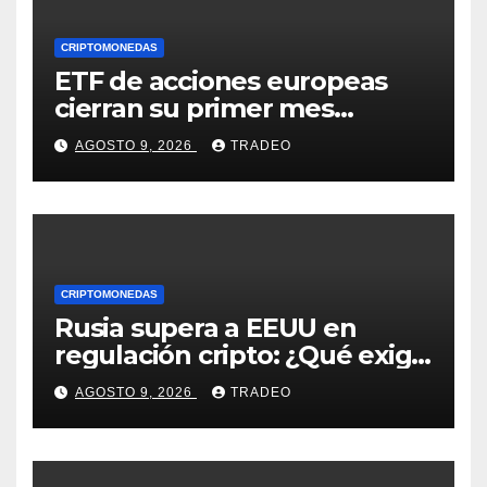
CRIPTOMONEDAS
ETF de acciones europeas
cierran su primer mes
positivo desde el inicio de la
AGOSTO 9, 2026
TRADEO
guerra en Irán
CRIPTOMONEDAS
Rusia supera a EEUU en
regulación cripto: ¿Qué exige
la nueva ley?
AGOSTO 9, 2026
TRADEO