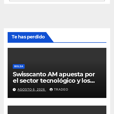
Te has perdido
BOLSA
Swisscanto AM apuesta por
el sector tecnológico y los
valores cíclicos para ganar en
AGOSTO 6, 2026
TRADEO
bolsa