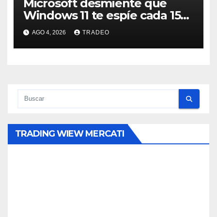
Microsoft desmiente que
Windows 11 te espíe cada 15
minutos
AGO 4, 2026
TRADEO
TRADING WIEW MERCATI