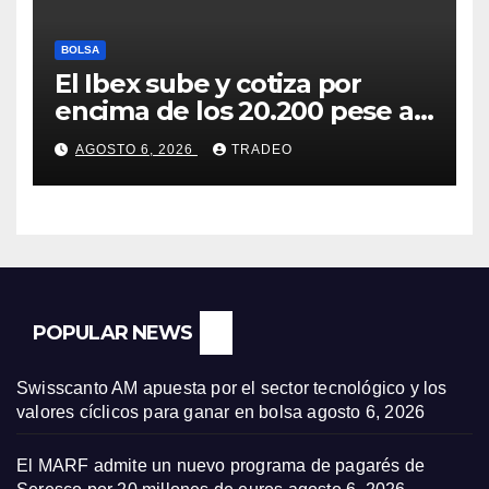
BOLSA
El Ibex sube y cotiza por
encima de los 20.200 pese al
‘sell off’ de la tecnología
AGOSTO 6, 2026
TRADEO
POPULAR NEWS
Swisscanto AM apuesta por el sector tecnológico y los
valores cíclicos para ganar en bolsa
agosto 6, 2026
El MARF admite un nuevo programa de pagarés de