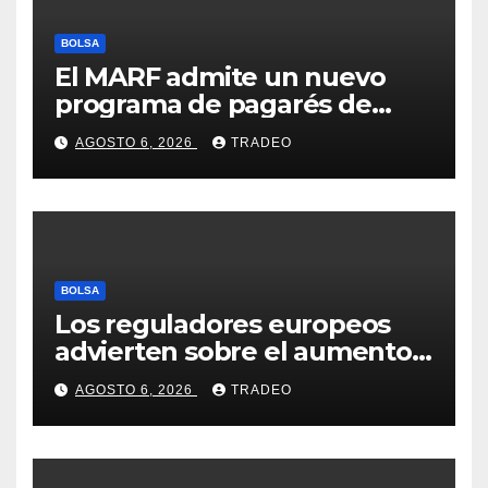
BOLSA
El MARF admite un nuevo
programa de pagarés de
Seresco por 20 millones de
AGOSTO 6, 2026
TRADEO
euros
BOLSA
Los reguladores europeos
advierten sobre el aumento
del fraude con criptos tras la
AGOSTO 6, 2026
TRADEO
llegada de MiCA