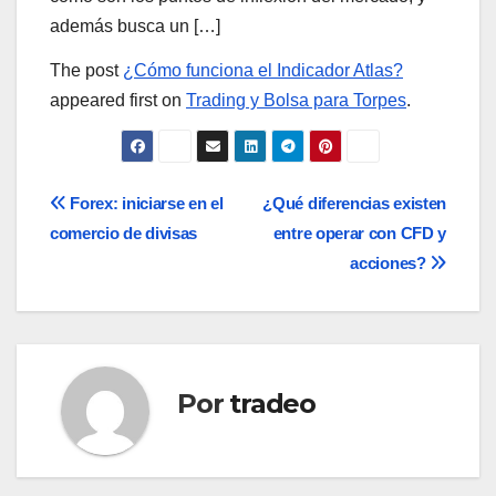
además busca un […]
The post
¿Cómo funciona el Indicador Atlas?
appeared first on
Trading y Bolsa para Torpes
.
Navegación
Forex: iniciarse en el
¿Qué diferencias existen
comercio de divisas
entre operar con CFD y
de
acciones?
entradas
Por
tradeo