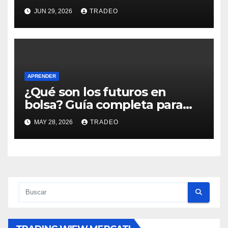
éxito que deseas
JUN 29, 2026
TRADEO
APRENDER
¿Qué son los futuros en
bolsa? Guía completa para
principiantes
MAY 28, 2026
TRADEO