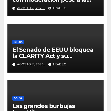
incertidumbre en Oriente
AGOSTO 7, 2026
TRADEO
Medio
BOLSA
El Senado de EEUU bloquea
la CLARITY Act y su
aprobación en 2026 peligra
AGOSTO 7, 2026
TRADEO
BOLSA
Las grandes burbujas