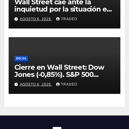
Wall Street cae ante la
inquietud por la situación en
Ormuz
AGOSTO 6, 2026
TRADEO
BOLSA
Cierre en Wall Street: Dow
Jones (-0,85%). S&P 500
(-0,18%) y Nasdaq (-0,06%)
AGOSTO 6, 2026
TRADEO