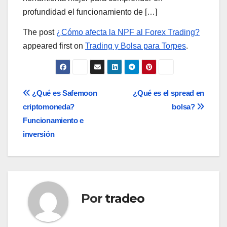
profundidad el funcionamiento de […]
The post
¿Cómo afecta la NPF al Forex Trading?
appeared first on
Trading y Bolsa para Torpes
.
Navegación
¿Qué es Safemoon
¿Qué es el spread en
criptomoneda?
bolsa?
de
Funcionamiento e
entradas
inversión
Por
tradeo