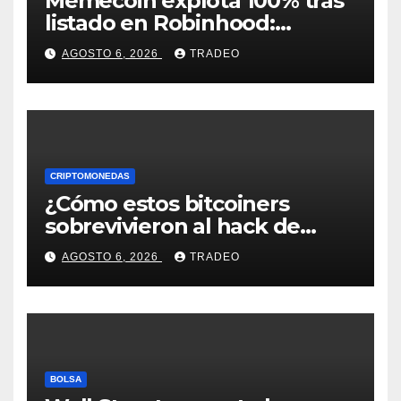
Memecoin explota 100% tras
listado en Robinhood:
conoce los detalles
AGOSTO 6, 2026
TRADEO
CRIPTOMONEDAS
¿Cómo estos bitcoiners
sobrevivieron al hack de
Coldcard? Un analista
AGOSTO 6, 2026
TRADEO
comparte consejos clave
BOLSA