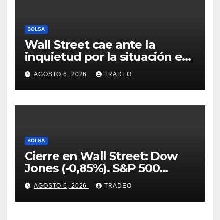
BOLSA
Wall Street cae ante la
inquietud por la situación en
Ormuz
AGOSTO 6, 2026
TRADEO
BOLSA
Cierre en Wall Street: Dow
Jones (-0,85%). S&P 500
(-0,18%) y Nasdaq (-0,06%)
AGOSTO 6, 2026
TRADEO