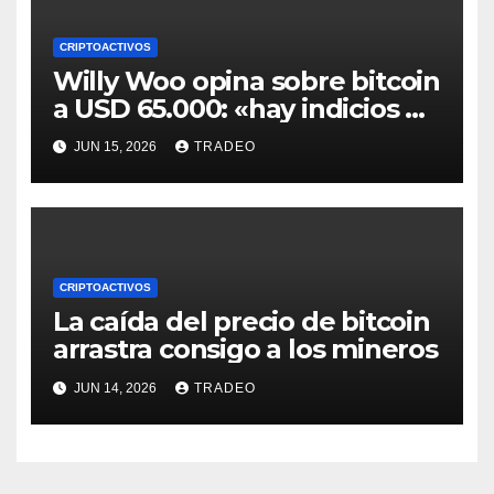
CRIPTOACTIVOS
Willy Woo opina sobre bitcoin
a USD 65.000: «hay indicios de
posible divergencia alcista»
JUN 15, 2026
TRADEO
CRIPTOACTIVOS
La caída del precio de bitcoin
arrastra consigo a los mineros
JUN 14, 2026
TRADEO