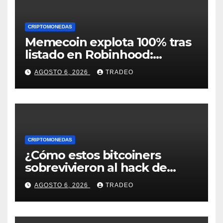
CRIPTOMONEDAS
Memecoin explota 100% tras
listado en Robinhood:
conoce los detalles
AGOSTO 6, 2026
TRADEO
CRIPTOMONEDAS
¿Cómo estos bitcoiners
sobrevivieron al hack de
Coldcard? Un analista
AGOSTO 6, 2026
TRADEO
comparte consejos clave