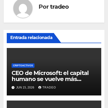
Por
tradeo
Entrada relacionada
CRIPTOACTIVOS
CEO de Microsoft: el capital
humano se vuelve más
valioso a medida que crece la
JUN 15, 2026
TRADEO
IA