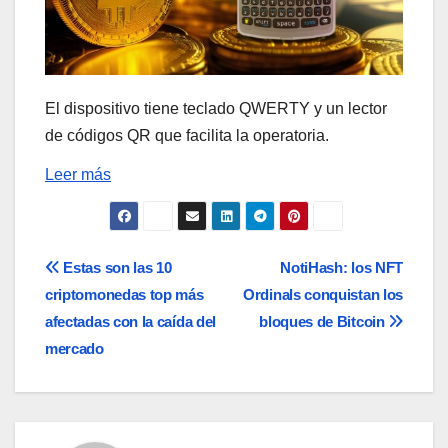
El dispositivo tiene teclado QWERTY y un lector
de códigos QR que facilita la operatoria.
Leer más
Navegación
Estas son las 10
NotiHash: los NFT
criptomonedas top más
Ordinals conquistan los
de
afectadas con la caída del
bloques de Bitcoin
entradas
mercado