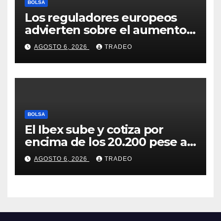
BOLSA
Los reguladores europeos
advierten sobre el aumento
del fraude con criptos tras la
AGOSTO 6, 2026
TRADEO
llegada de MiCA
BOLSA
El Ibex sube y cotiza por
encima de los 20.200 pese al
‘sell off’ de la tecnología
AGOSTO 6, 2026
TRADEO