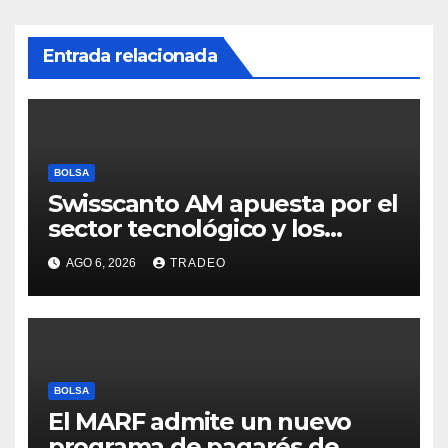
Entrada relacionada
BOLSA
Swisscanto AM apuesta por el
sector tecnológico y los
valores cíclicos para ganar en
AGO 6, 2026
TRADEO
bolsa
BOLSA
El MARF admite un nuevo
programa de pagarés de