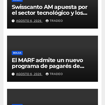
Swisscanto AM apuesta por
el sector tecnológico y los
valores cíclicos para ganar en
AGOSTO 6, 2026
TRADEO
bolsa
BOLSA
El MARF admite un nuevo
programa de pagarés de
Seresco por 20 millones de
AGOSTO 6, 2026
TRADEO
euros