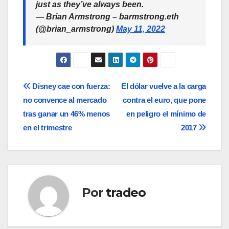
just as they’ve always been.
— Brian Armstrong – barmstrong.eth
(@brian_armstrong)
May 11, 2022
Navegación
Disney cae con fuerza:
El dólar vuelve a la carga
no convence al mercado
contra el euro, que pone
de
tras ganar un 46% menos
en peligro el mínimo de
entradas
en el trimestre
2017
Por
tradeo