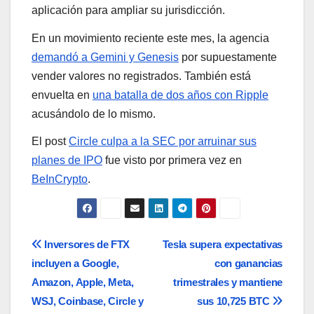
aplicación para ampliar su jurisdicción.
En un movimiento reciente este mes, la agencia
demandó a Gemini y Genesis
por supuestamente
vender valores no registrados. También está
envuelta en
una batalla de dos años con Ripple
acusándolo de lo mismo.
El post
Circle culpa a la SEC por arruinar sus
planes de IPO
fue visto por primera vez en
BeInCrypto
.
Navegación
Inversores de FTX
Tesla supera expectativas
incluyen a Google,
con ganancias
de
Amazon, Apple, Meta,
trimestrales y mantiene
entradas
WSJ, Coinbase, Circle y
sus 10,725 BTC