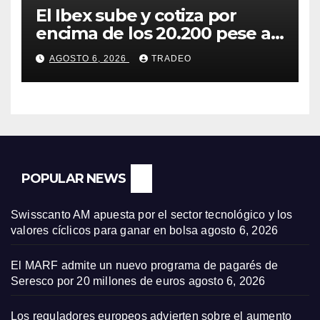
El Ibex sube y cotiza por
encima de los 20.200 pese al
‘sell off’ de la tecnología
AGOSTO 6, 2026
TRADEO
POPULAR NEWS
Swisscanto AM apuesta por el sector tecnológico y los
valores cíclicos para ganar en bolsa
agosto 6, 2026
El MARF admite un nuevo programa de pagarés de
Seresco por 20 millones de euros
agosto 6, 2026
Los reguladores europeos advierten sobre el aumento