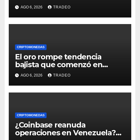
de Grayscale
AGO 6, 2026
TRADEO
CRIPTOMONEDAS
El oro rompe tendencia
bajista que comenzó en
enero de 2026, ¿qué sigue?
AGO 6, 2026
TRADEO
CRIPTOMONEDAS
¿Coinbase reanuda
operaciones en Venezuela?