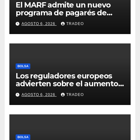
El MARF admite un nuevo
programa de pagarés de
Seresco por 20 millones de
AGOSTO 6, 2026
TRADEO
euros
BOLSA
Los reguladores europeos
advierten sobre el aumento
del fraude con criptos tras la
AGOSTO 6, 2026
TRADEO
llegada de MiCA
BOLSA