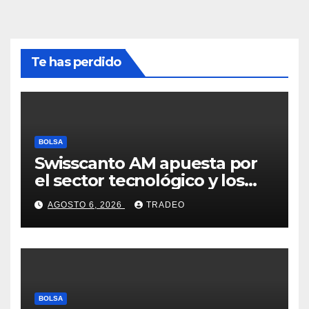
Te has perdido
BOLSA
Swisscanto AM apuesta por
el sector tecnológico y los
valores cíclicos para ganar en
AGOSTO 6, 2026
TRADEO
bolsa
BOLSA