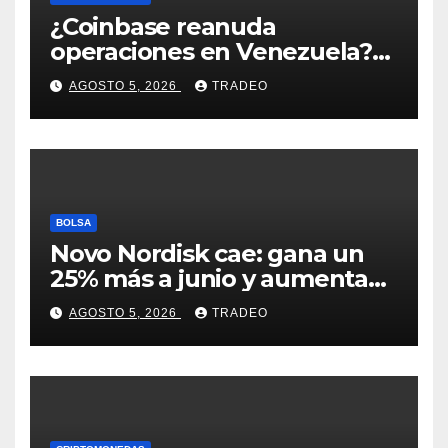
¿Coinbase reanuda
operaciones en Venezuela?
Post críptico enciende el
AGOSTO 5, 2026
TRADEO
debate
BOLSA
Novo Nordisk cae: gana un
25% más a junio y aumenta
previsiones, pero no
AGOSTO 5, 2026
TRADEO
convence