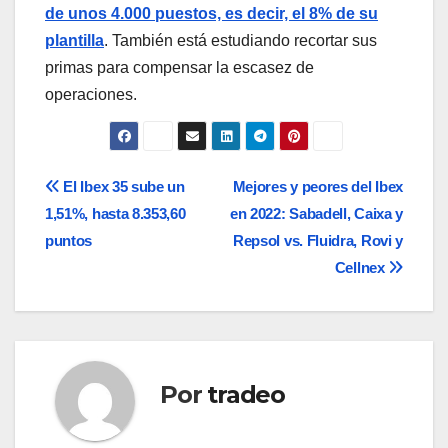
de unos 4.000 puestos, es decir, el 8% de su
plantilla
. También está estudiando recortar sus
primas para compensar la escasez de
operaciones.
Navegación
El Ibex 35 sube un
Mejores y peores del Ibex
1,51%, hasta 8.353,60
en 2022: Sabadell, Caixa y
de
puntos
Repsol vs. Fluidra, Rovi y
entradas
Cellnex
Por
tradeo