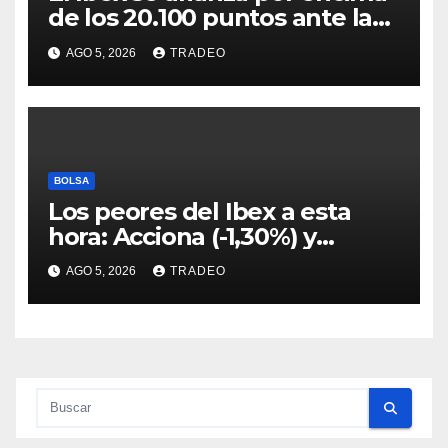
de los 20.100 puntos ante las
esperanzas sobre Ormuz
AGO 5, 2026
TRADEO
BOLSA
Los peores del Ibex a esta
hora: Acciona (-1,30%) y
Acciona Energía (-0,96%)
AGO 5, 2026
TRADEO