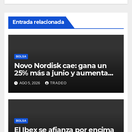
Entrada relacionada
BOLSA
Novo Nordisk cae: gana un
25% más a junio y aumenta
previsiones, pero no
AGO 5, 2026
TRADEO
convence
BOLSA
El Ibex se afianza por encima