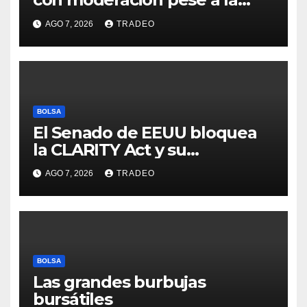
incertidumbre en Oriente
AGO 7, 2026
TRADEO
Medio
BOLSA
El Senado de EEUU bloquea
la CLARITY Act y su
aprobación en 2026 peligra
AGO 7, 2026
TRADEO
BOLSA
Las grandes burbujas
bursátiles