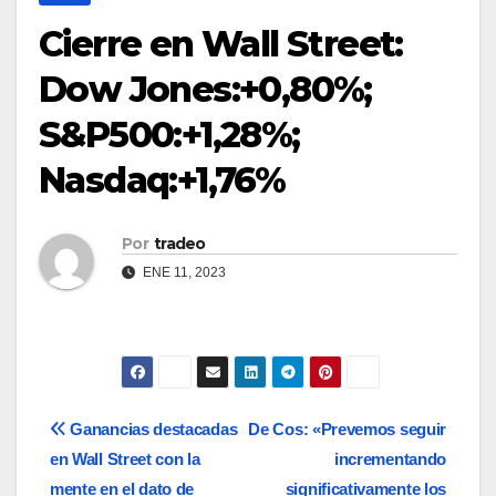
Cierre en Wall Street:
Dow Jones:+0,80%;
S&P500:+1,28%;
Nasdaq:+1,76%
Por
tradeo
ENE 11, 2023
Navegación
Ganancias destacadas
De Cos: «Prevemos seguir
en Wall Street con la
incrementando
de
mente en el dato de
significativamente los