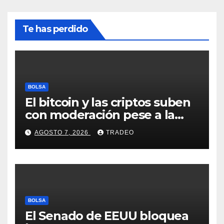
Te has perdido
BOLSA
El bitcoin y las criptos suben
con moderación pese a la
incertidumbre en Oriente
AGOSTO 7, 2026
TRADEO
Medio
BOLSA
El Senado de EEUU bloquea