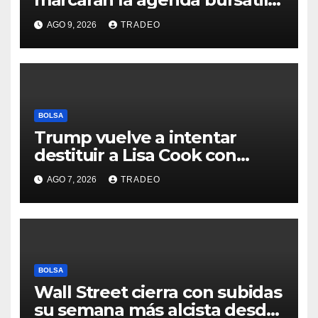
de la próxima semana
AGO 9, 2026
TRADEO
BOLSA
Trump vuelve a intentar
destituir a Lisa Cook con
acusaciones de fraude
AGO 7, 2026
TRADEO
hipotecario
BOLSA
Wall Street cierra con subidas
su semana más alcista desde