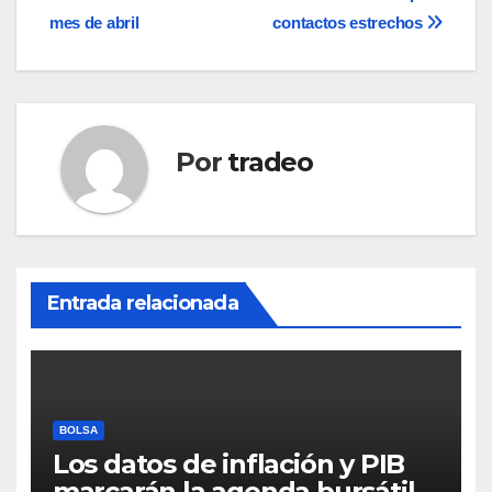
entradas
mes de abril
contactos estrechos
Por
tradeo
Entrada relacionada
BOLSA
Los datos de inflación y PIB
marcarán la agenda bursátil