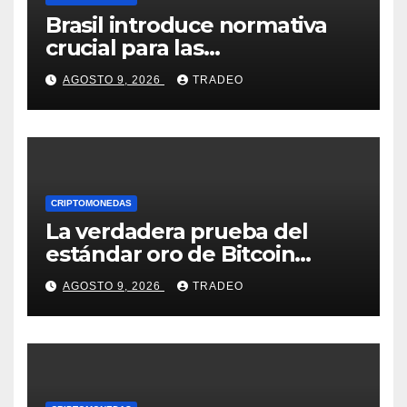
Brasil introduce normativa
crucial para las
criptomonedas: ¿Llegó el fin
AGOSTO 9, 2026
TRADEO
de las transferencias
instantáneas?
CRIPTOMONEDAS
La verdadera prueba del
estándar oro de Bitcoin
apenas comienza en 2026
AGOSTO 9, 2026
TRADEO