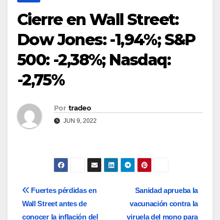
Cierre en Wall Street:
Dow Jones: -1,94%; S&P
500: -2,38%; Nasdaq:
-2,75%
Por
tradeo
JUN 9, 2022
Navegación
Fuertes pérdidas en
Sanidad aprueba la
Wall Street antes de
vacunación contra la
de
conocer la inflación del
viruela del mono para