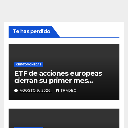
Te has perdido
CRIPTOMONEDAS
ETF de acciones europeas
cierran su primer mes
positivo desde el inicio de la
AGOSTO 9, 2026
TRADEO
guerra en Irán