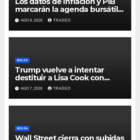
Los datos de inflación y PIB
marcarán la agenda bursátil
de la próxima semana
AGO 9, 2026
TRADEO
BOLSA
Trump vuelve a intentar
destituir a Lisa Cook con
acusaciones de fraude
AGO 7, 2026
TRADEO
hipotecario
BOLSA
Wall Street cierra con subidas