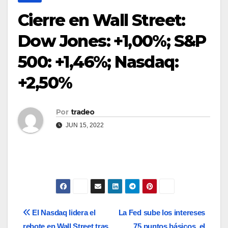
Cierre en Wall Street:
Dow Jones: +1,00%; S&P
500: +1,46%; Nasdaq:
+2,50%
Por
tradeo
JUN 15, 2022
Navegación
El Nasdaq lidera el
La Fed sube los intereses
rebote en Wall Street tras
75 puntos básicos, el