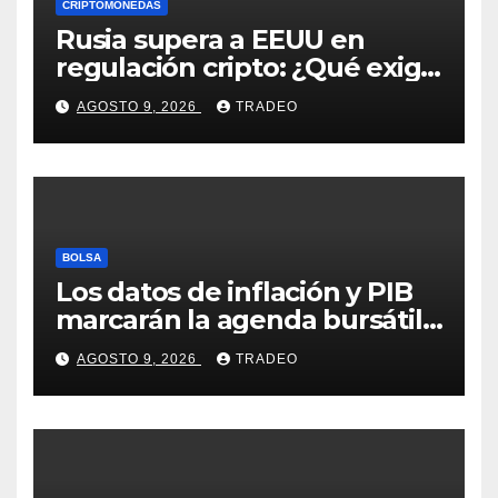
CRIPTOMONEDAS
Rusia supera a EEUU en
regulación cripto: ¿Qué exige
la nueva ley?
AGOSTO 9, 2026
TRADEO
BOLSA
Los datos de inflación y PIB
marcarán la agenda bursátil
de la próxima semana
AGOSTO 9, 2026
TRADEO