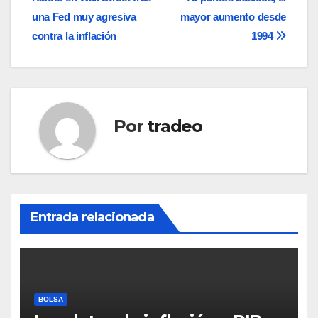
de
una Fed muy agresiva
mayor aumento desde
entradas
contra la inflación
1994
Por
tradeo
Entrada relacionada
BOLSA