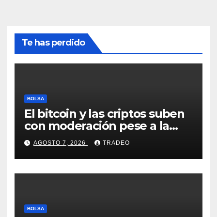
Te has perdido
BOLSA
El bitcoin y las criptos suben
con moderación pese a la
incertidumbre en Oriente
AGOSTO 7, 2026
TRADEO
Medio
BOLSA