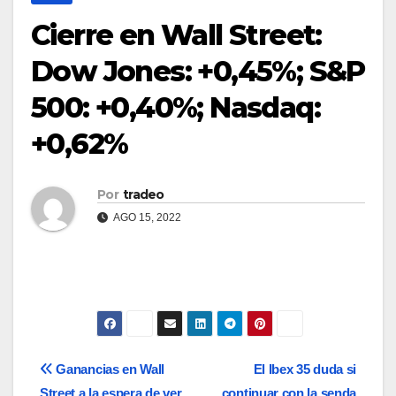
Cierre en Wall Street:
Dow Jones: +0,45%; S&P
500: +0,40%; Nasdaq:
+0,62%
Por
tradeo
AGO 15, 2022
Navegación
Ganancias en Wall
El Ibex 35 duda si
Street a la espera de ver
continuar con la senda