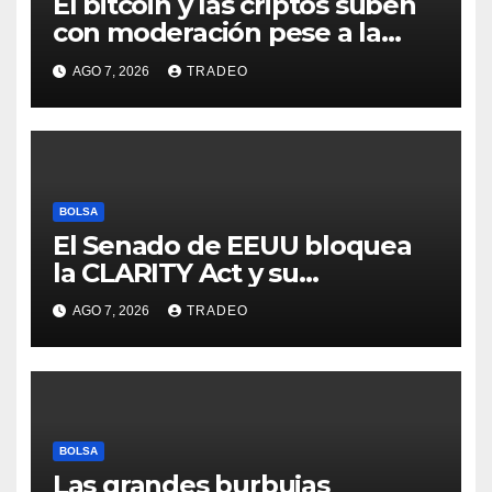
El bitcoin y las criptos suben
con moderación pese a la
incertidumbre en Oriente
AGO 7, 2026
TRADEO
Medio
BOLSA
El Senado de EEUU bloquea
la CLARITY Act y su
aprobación en 2026 peligra
AGO 7, 2026
TRADEO
BOLSA
Las grandes burbujas