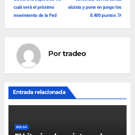
de
cuál será el próximo
alcista y pone en juego los
entradas
movimiento de la Fed
8.400 puntos
Por
tradeo
Entrada relacionada
BOLSA