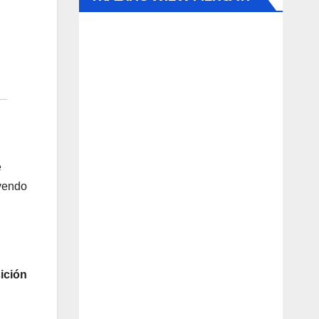
e
yendo
sición