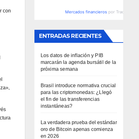
r con
Mercados financieros
por TradingVie
ENTRADAS RECIENTES
Los datos de inflación y PIB
l
marcarán la agenda bursátil de la
próxima semana
el
Brasil introduce normativa crucial
nza»,
para las criptomonedas: ¿Llegó
el fin de las transferencias
instantáneas?
vés
ctura
La verdadera prueba del estándar
oro de Bitcoin apenas comienza
en 2026