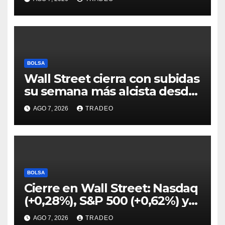
hipotecario
BOLSA
Wall Street cierra con subidas
su semana más alcista desde
abril
AGO 7, 2026
TRADEO
BOLSA
Cierre en Wall Street: Nasdaq
(+0,28%), S&P 500 (+0,62%) y
Nasdaq (+1,30%)
AGO 7, 2026
TRADEO