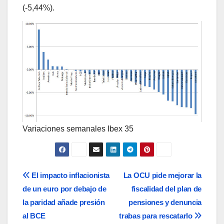
(-5,44%).
Variaciones semanales Ibex 35
Navegación
El impacto inflacionista
La OCU pide mejorar la
de un euro por debajo de
fiscalidad del plan de
de
la paridad añade presión
pensiones y denuncia
entradas
al BCE
trabas para rescatarlo