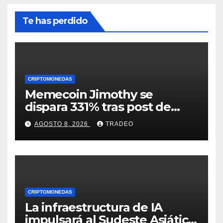
Te has perdido
CRIPTOMONEDAS
Memecoin Jimothy se
dispara 331% tras post de
Elon Musk sobre un
AGOSTO 8, 2026
TRADEO
mapache
CRIPTOMONEDAS
La infraestructura de IA
impulsará al Sudeste Asiático,