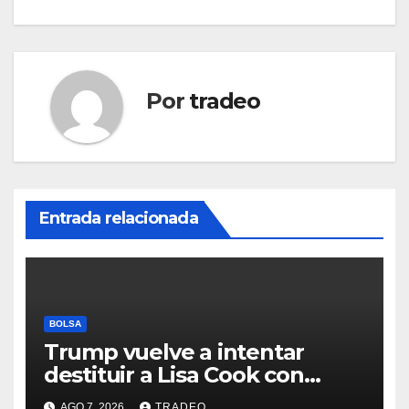
Por
tradeo
Entrada relacionada
BOLSA
Trump vuelve a intentar
destituir a Lisa Cook con
acusaciones de fraude
AGO 7, 2026
TRADEO