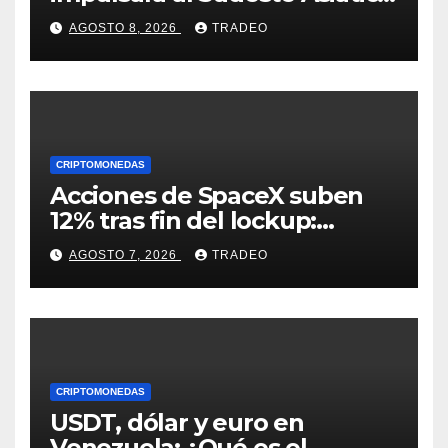
destaca United Overseas
AGOSTO 8, 2026
TRADEO
Bank
CRIPTOMONEDAS
Acciones de SpaceX suben
12% tras fin del lockup:
¿Hasta dónde podrían llegar
AGOSTO 7, 2026
TRADEO
en agosto?
CRIPTOMONEDAS
USDT, dólar y euro en
Venezuela: ¿Qué es el