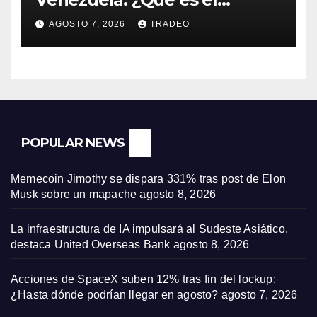
fenómeno “Rockets and
AGOSTO 7, 2026
TRADEO
Feathers”?
POPULAR NEWS
Memecoin Jimothy se dispara 331% tras post de Elon
Musk sobre un mapache
agosto 8, 2026
La infraestructura de IA impulsará al Sudeste Asiático,
destaca United Overseas Bank
agosto 8, 2026
Acciones de SpaceX suben 12% tras fin del lockup:
¿Hasta dónde podrían llegar en agosto?
agosto 7, 2026