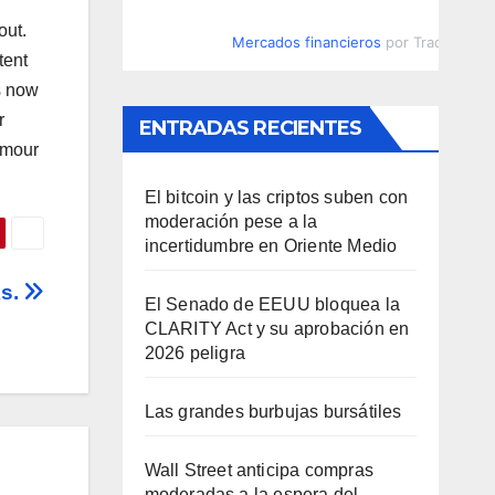
out.
Mercados financieros
por TradingVie
tent
s now
r
ENTRADAS RECIENTES
umour
El bitcoin y las criptos suben con
moderación pese a la
incertidumbre en Oriente Medio
ks.
El Senado de EEUU bloquea la
CLARITY Act y su aprobación en
2026 peligra
Las grandes burbujas bursátiles
Wall Street anticipa compras
moderadas a la espera del