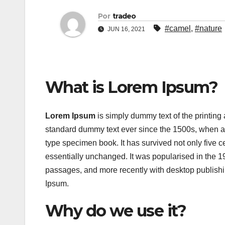
Por
tradeo
#camel
,
#nature
JUN 16, 2021
What is Lorem Ipsum?
Lorem Ipsum
is simply dummy text of the printing
standard dummy text ever since the 1500s, when an
type specimen book. It has survived not only five ce
essentially unchanged. It was popularised in the 1
passages, and more recently with desktop publish
Ipsum.
Why do we use it?