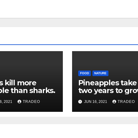
FOOD
NATURE
 kill more
Pineapples take
le than sharks.
two years to gro
6, 2021
TRADEO
JUN 16, 2021
TRADEO