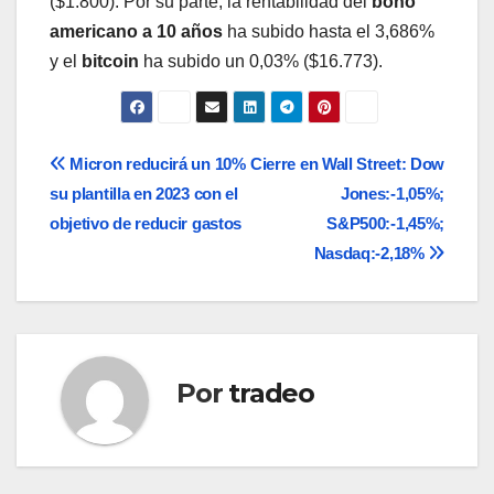
($1.800). Por su parte, la rentabilidad del
bono
americano a 10 años
ha subido hasta el 3,686%
y el
bitcoin
ha subido un 0,03% ($16.773).
Navegación
Micron reducirá un 10%
Cierre en Wall Street: Dow
su plantilla en 2023 con el
Jones:-1,05%;
de
objetivo de reducir gastos
S&P500:-1,45%;
entradas
Nasdaq:-2,18%
Por
tradeo