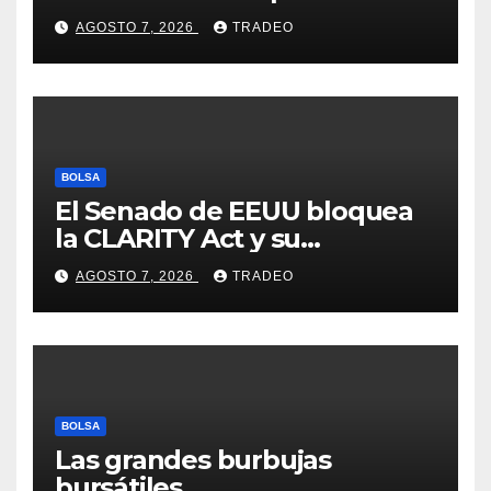
incertidumbre en Oriente
AGOSTO 7, 2026
TRADEO
Medio
BOLSA
El Senado de EEUU bloquea
la CLARITY Act y su
aprobación en 2026 peligra
AGOSTO 7, 2026
TRADEO
BOLSA
Las grandes burbujas
bursátiles