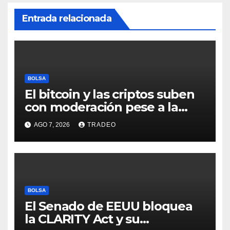
Entrada relacionada
BOLSA
El bitcoin y las criptos suben
con moderación pese a la
incertidumbre en Oriente
AGO 7, 2026
TRADEO
Medio
BOLSA
El Senado de EEUU bloquea
la CLARITY Act y su