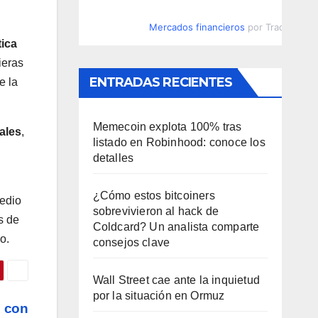
Mercados financieros
por TradingVie
tica
ieras
ENTRADAS RECIENTES
e la
Memecoin explota 100% tras
ales
,
listado en Robinhood: conoce los
detalles
¿Cómo estos bitcoiners
medio
sobrevivieron al hack de
s de
Coldcard? Un analista comparte
o.
consejos clave
Wall Street cae ante la inquietud
por la situación en Ormuz
e con