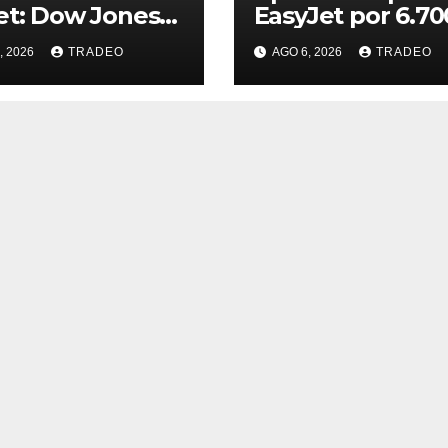
et: Dow Jones
EasyJet por 6.70
85%). S&P 500
millones de eur
, 2026
TRADEO
AGO 6, 2026
TRADEO
18%) y Nasdaq
06%)