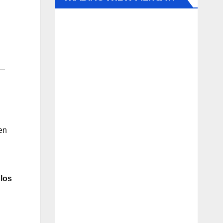
en
 los