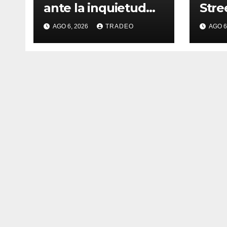
ante la inquietud
Stre
por la situación en
(-0,
AGO 6, 2026
TRADEO
AGO 6
Ormuz
(-0,
(-0,