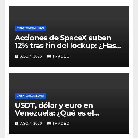
CRIPTOMONEDAS
Acciones de SpaceX suben
12% tras fin del lockup: ¿Hasta
dónde podrían llegar en
AGO 7, 2026
TRADEO
agosto?
CRIPTOMONEDAS
USDT, dólar y euro en
Venezuela: ¿Qué es el
fenómeno “Rockets and
AGO 7, 2026
TRADEO
Feathers”?