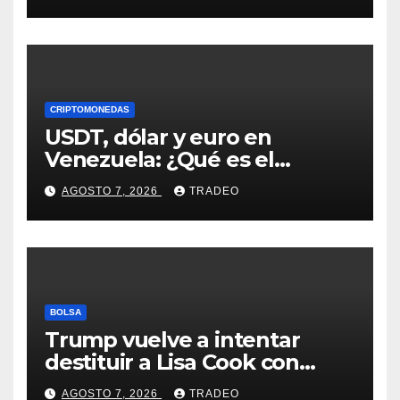
en agosto?
CRIPTOMONEDAS
USDT, dólar y euro en
Venezuela: ¿Qué es el
fenómeno “Rockets and
AGOSTO 7, 2026
TRADEO
Feathers”?
BOLSA
Trump vuelve a intentar
destituir a Lisa Cook con
acusaciones de fraude
AGOSTO 7, 2026
TRADEO