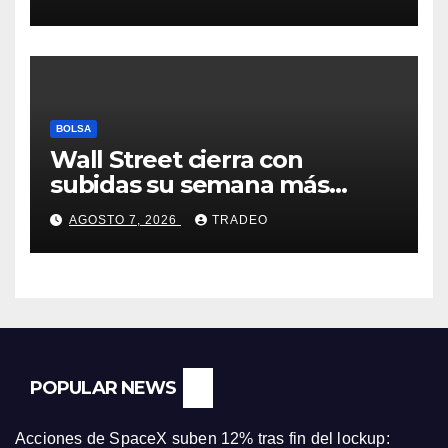
hipotecario
BOLSA
Wall Street cierra con
subidas su semana más
alcista desde abril
AGOSTO 7, 2026
TRADEO
POPULAR NEWS
Acciones de SpaceX suben 12% tras fin del lockup: