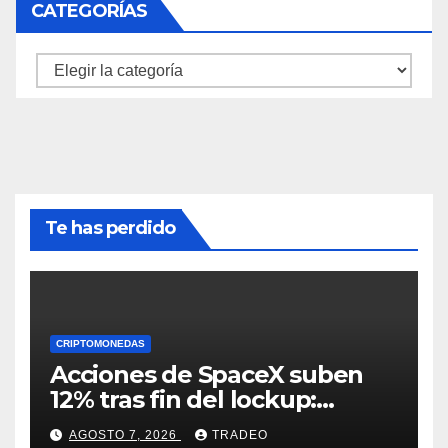
CATEGORÍAS
Categorías
Te has perdido
CRIPTOMONEDAS
Acciones de SpaceX suben
12% tras fin del lockup:
¿Hasta dónde podrían llegar
AGOSTO 7, 2026
TRADEO