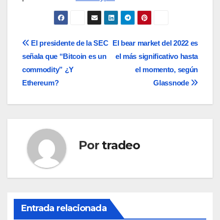
Navegación
El presidente de la SEC
El bear market del 2022 es
señala que “Bitcoin es un
el más significativo hasta
de
commodity” ¿Y
el momento, según
entradas
Ethereum?
Glassnode
Por
tradeo
Entrada relacionada