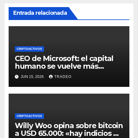
Entrada relacionada
CRIPTOACTIVOS
CEO de Microsoft: el capital
humano se vuelve más
valioso a medida que crece la
JUN 15, 2026
TRADEO
IA
CRIPTOACTIVOS
Willy Woo opina sobre bitcoin
a USD 65.000: «hay indicios de