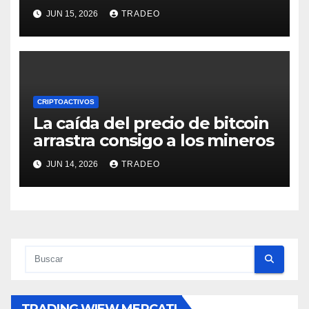
posible divergencia alcista»
JUN 15, 2026
TRADEO
CRIPTOACTIVOS
La caída del precio de bitcoin
arrastra consigo a los mineros
JUN 14, 2026
TRADEO
TRADING WIEW MERCATI