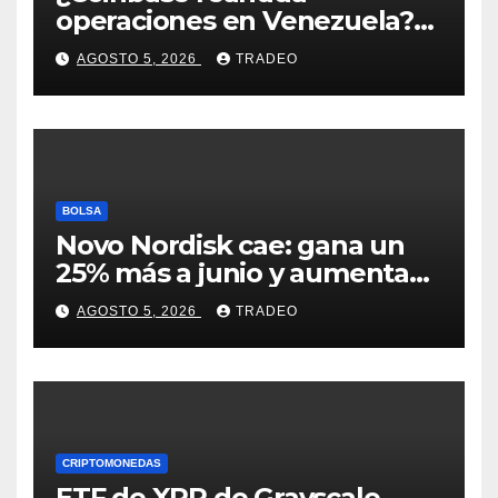
operaciones en Venezuela?
Post críptico enciende el
AGOSTO 5, 2026
TRADEO
debate
BOLSA
Novo Nordisk cae: gana un
25% más a junio y aumenta
previsiones, pero no
AGOSTO 5, 2026
TRADEO
convence
CRIPTOMONEDAS
ETF de XRP de Grayscale