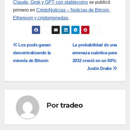
Claude, Grok y GPT con stablecoins
se publicó
primero en
CriptoNoticias – Noticias de Bitcoin,
Ethereum y criptomonedas
.
Navegación
Los pools ganan
La probabilidad de una
descentralizando la
amenaza cuántica para
de
minería de Bitcoin
2032 creció en un 50%:
entradas
Justin Drake
Por
tradeo