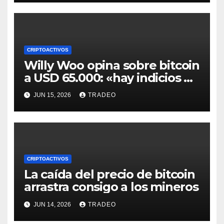
CRIPTOACTIVOS
Willy Woo opina sobre bitcoin
a USD 65.000: «hay indicios de
posible divergencia alcista»
JUN 15, 2026
TRADEO
CRIPTOACTIVOS
La caída del precio de bitcoin
arrastra consigo a los mineros
JUN 14, 2026
TRADEO