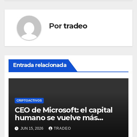
Por
tradeo
Entrada relacionada
CRIPTOACTIVOS
CEO de Microsoft: el capital
humano se vuelve más
valioso a medida que crece la
JUN 15, 2026
TRADEO
IA