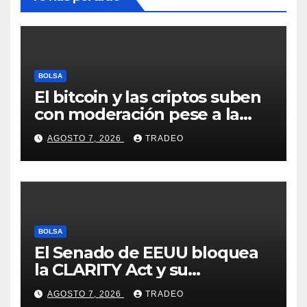
BOLSA
El bitcoin y las criptos suben
con moderación pese a la
incertidumbre en Oriente
AGOSTO 7, 2026
TRADEO
Medio
BOLSA
El Senado de EEUU bloquea
la CLARITY Act y su
aprobación en 2026 peligra
AGOSTO 7, 2026
TRADEO