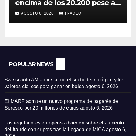
encima de los 20.200 pese al
‘sell off’ de la tecnología
AGOSTO 6, 2026
TRADEO
POPULAR NEWS
Swisscanto AM apuesta por el sector tecnológico y los
valores cíclicos para ganar en bolsa
agosto 6, 2026
El MARF admite un nuevo programa de pagarés de
Seresco por 20 millones de euros
agosto 6, 2026
Los reguladores europeos advierten sobre el aumento
del fraude con criptos tras la llegada de MiCA
agosto 6,