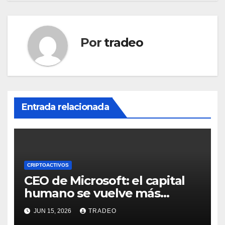
Por
tradeo
Entrada relacionada
CRIPTOACTIVOS
CEO de Microsoft: el capital
humano se vuelve más
valioso a medida que crece la
JUN 15, 2026
TRADEO
IA