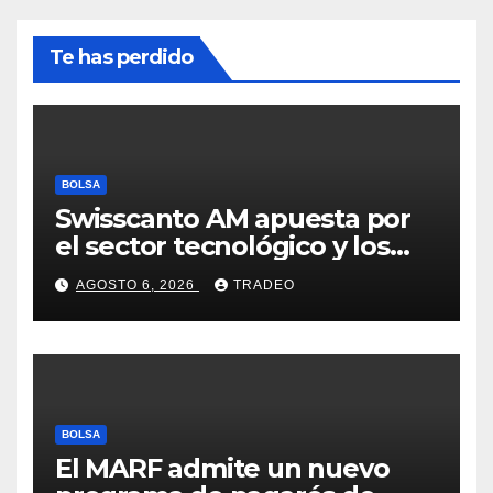
Te has perdido
BOLSA
Swisscanto AM apuesta por
el sector tecnológico y los
valores cíclicos para ganar en
AGOSTO 6, 2026
TRADEO
bolsa
BOLSA
El MARF admite un nuevo