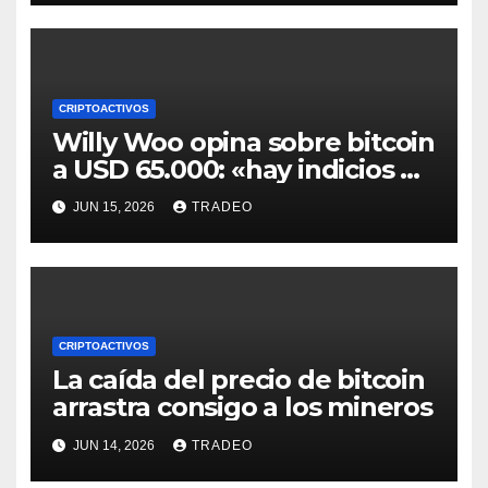
CRIPTOACTIVOS
Willy Woo opina sobre bitcoin
a USD 65.000: «hay indicios de
posible divergencia alcista»
JUN 15, 2026
TRADEO
CRIPTOACTIVOS
La caída del precio de bitcoin
arrastra consigo a los mineros
JUN 14, 2026
TRADEO