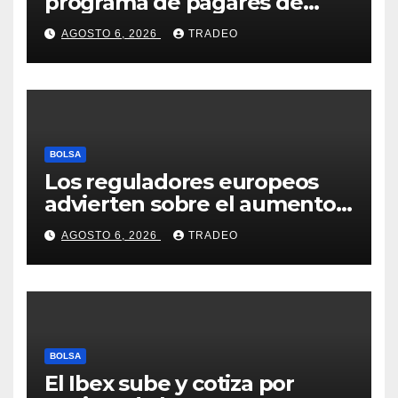
programa de pagarés de
Seresco por 20 millones de
AGOSTO 6, 2026
TRADEO
euros
BOLSA
Los reguladores europeos
advierten sobre el aumento
del fraude con criptos tras la
AGOSTO 6, 2026
TRADEO
llegada de MiCA
BOLSA
El Ibex sube y cotiza por