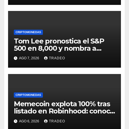
CRIPTOMONEDAS
Tom Lee pronostica el S&P
500 en 8,000 y nombra a
Ethereum como el próximo
AGO 7, 2026
TRADEO
líder del rally
CRIPTOMONEDAS
Memecoin explota 100% tras
listado en Robinhood: conoce
los detalles
AGO 6, 2026
TRADEO