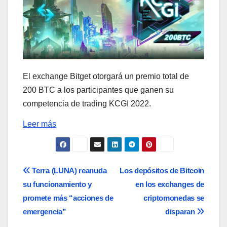
El exchange Bitget otorgará un premio total de
200 BTC a los participantes que ganen su
competencia de trading KCGI 2022.
Leer más
Navegación
Terra (LUNA) reanuda
Los depósitos de Bitcoin
su funcionamiento y
en los exchanges de
de
promete más “acciones de
criptomonedas se
entradas
emergencia”
disparan