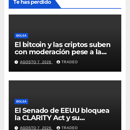
Te has perdido
BOLSA
El bitcoin y las criptos suben
con moderación pese a la
incertidumbre en Oriente
AGOSTO 7, 2026
TRADEO
Medio
BOLSA
El Senado de EEUU bloquea
la CLARITY Act y su
aprobación en 2026 peligra
AGOSTO 7, 2026
TRADEO