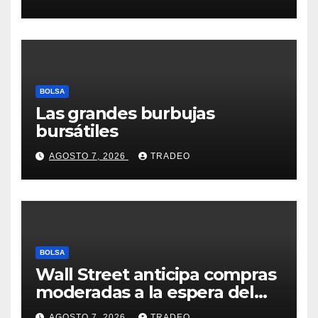
BOLSA
Las grandes burbujas
bursátiles
AGOSTO 7, 2026
TRADEO
BOLSA
Wall Street anticipa compras
moderadas a la espera del
informe de empleo de EEUU
AGOSTO 7, 2026
TRADEO